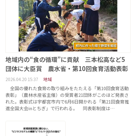
地域内の“食の循環”に貢献 三本松高など5
団体に大臣賞 農水省・第10回食育活動表彰
2026.04.20 15:37
地域
全国の優れた食育の取り組みをたたえる「第10回食育活動
表彰」（農林水産省主催）の受賞者21団体がこのほど発表さ
れた。表彰式は宇都宮市内で6月6日開かれる「第21回食育推
進全国大会inとちぎ」で行われる。 同表彰制度は…