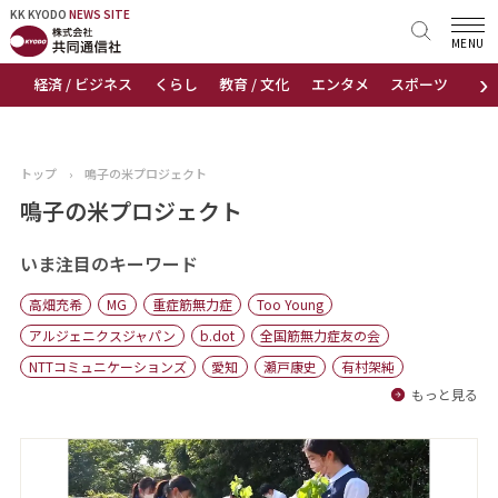
KK KYODO
KK KYODO
NEWS SITE
NEWS SITE
MENU
›
経済 / ビジネス
くらし
教育 / 文化
エンタメ
スポーツ
地
トップページ
お知らせ
トップ
›
鳴子の米プロジェクト
ニュース
鳴子の米プロジェクト
おすすめコンテンツ
いま注目のキーワード
高畑充希
MG
重症筋無力症
Too Young
出版物
アルジェニクスジャパン
b.dot
全国筋無力症友の会
NTTコミュニケーションズ
愛知
瀬戸康史
有村架純
会社概要
もっと見る