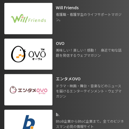
Will Friends
看護職・看護学生のライフサポートマガジ
ン。
OVO
美味しい！楽しい！感動！ 身近で旬な話
題を発信するウェブマガジン
エンタメOVO
ドラマ・映画・舞台・音楽などのニュース
を届けるエンターテインメント・ウェブマ
ガジン
b.
BtoB企業からBtoC企業まで。全てのビジネ
スマン必見の情報サイト