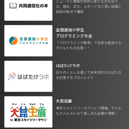
ニュースと情報の世界に新たな光を当て
る。歴史、文化、スポーツなど深い知識と
独自の視点で構成
全国選抜小学生
プログラミング大会
「プログラミング教育」で未来を創造する
子どもたちを応援！！
はばたけラボ
日々のくらしを通じて未来世代のはばたき
を応援するプロジェクト
大昆虫展
東京スカイツリータウンにて開催。子ども
も大人もみんなで楽しめる企画が満載！