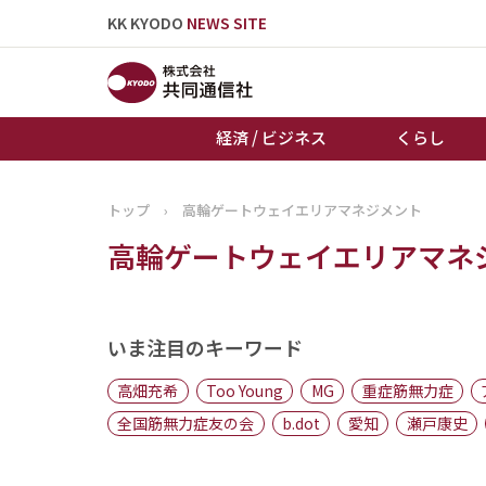
KK KYODO
NEWS SITE
経済 / ビジネス
くらし
トップ
›
高輪ゲートウェイエリアマネジメント
トップページ
高輪ゲートウェイエリアマネ
お知らせ
いま注目のキーワード
高畑充希
Too Young
MG
重症筋無力症
全国筋無力症友の会
b.dot
愛知
瀬戸康史