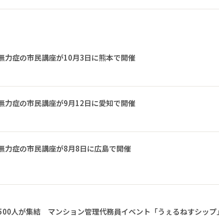
無力症の市民講座が10月3日に熊本で開催
無力症の市民講座が9月12日に愛知で開催
無力症の市民講座が8月8日に広島で開催
1500人が集結 マンション管理代務員イベント「うぇるねすシップ