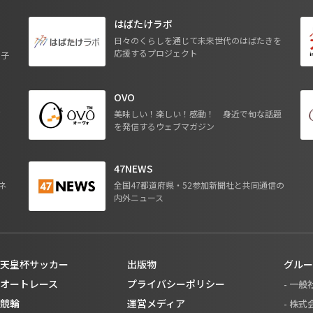
はばたけラボ
日々のくらしを通じて未来世代のはばたきを
応援するプロジェクト
る子
OVO
ジ
美味しい！楽しい！感動！ 身近で旬な話題
を発信するウェブマガジン
47NEWS
ネ
全国47都道府県・52参加新聞社と共同通信の
内外ニュース
天皇杯サッカー
出版物
グルー
オートレース
プライバシーポリシー
- 一
競輪
運営メディア
- 株