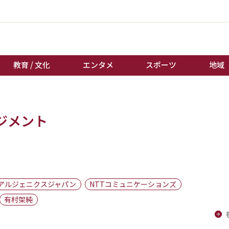
教育 / 文化
エンタメ
スポーツ
地域
経済 / ビジネス
誰もが輝いて働く社会へ
ジメント
くらし
天皇杯サッカー
教育 / 文化
オートレース
エンタメ
競輪
スポーツ
ボートレース
地域
棋王戦
アルジェニクスジャパン
NTTコミュニケーションズ
キーパーソン
女流本因坊戦
有村架純