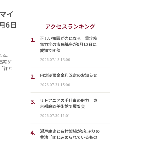
ネマイ
月6日
アクセスランキング
1.
正しい知識が力になる 重症筋
無力症の市民講座が9月12日に
愛知で開催
れる。
2026.07.13 13:00
高輪ゲー
「緑と
2.
円定期預金金利改定のお知らせ
2026.07.31 15:00
3.
リトアニアの手仕事の魅力 東
京都庭園美術館で展覧会
2026.07.30 11:01
4.
瀬戸康史と有村架純が9年ぶりの
共演「閉じ込められているもの