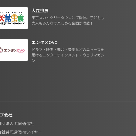
大昆虫展
東京スカイツリータウンにて開催。子どもも
大人もみんなで楽しめる企画が満載！
エンタメOVO
ドラマ・映画・舞台・音楽などのニュースを
届けるエンターテインメント・ウェブマガジ
ン
プ会社
般社団法人 共同通信社
式会社共同通信PRワイヤー