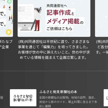
新たなブ
(株)共同通信社は半世紀に渡り、さまざまな
(株)
ア企業
事業を通じて「編集力」を培ってきました。
ど各
お客様が世の中に訴えたいこと、世の中が求
す。一
めている情報を踏まえて企画立案します。
ふるさと発見 新聞社の本
も歴
全国の新聞社の出版物。地域の自然、歴史、
民俗から旅のガイド、郷土料理に至るまで多
彩に展開