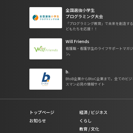
全国選抜小学生
プログラミング大会
「プログラミング教育」で未来を創造す
どもたちを応援！！
Will Friends
看護職・看護学生のライフサポートマガ
ン。
b.
BtoB企業からBtoC企業まで。全てのビジ
スマン必見の情報サイト
トップページ
経済 / ビジネス
お知らせ
くらし
教育 / 文化