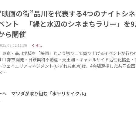
“映画の街”品川を代表する4つのナイトシ
ベント 「緑と水辺のシネまちラリー」を9
から開催
025.09.02 11:30
くらし
東京・品川地域を「映画」という切り口で盛り上げるイベントが行わ
NTT都市開発・日鉄興和不動産・天王洲・キャナルサイド活性化協会・
トウェイエリアマネジメント(いずれも東京)は、4会場連携した共同企画
水…
ーへ マツダが取り組む「水平リサイクル」
ー