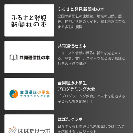
ふるさと発見 新聞社の本
全国の新聞社の出版物。地域の自然、歴
史、民俗から旅のガイド、郷土料理に至る
まで多彩に展開
共同通信社の本
ニュースと情報の世界に新たな光を当て
る。歴史、文化、スポーツなど深い知識と
独自の視点で構成
全国選抜小学生
プログラミング大会
「プログラミング教育」で未来を創造する
子どもたちを応援！！
はばたけラボ
日々のくらしを通じて未来世代のはばたき
を応援するプロジェクト