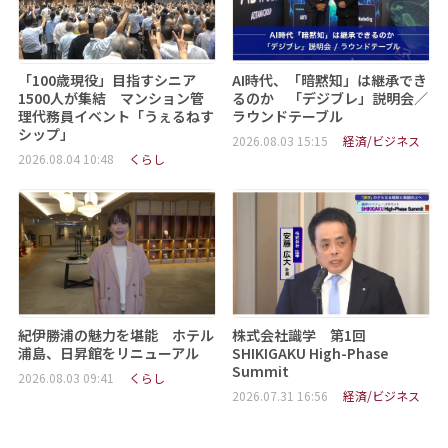
「100歳現役」目指すシニア
AI時代、「暗黙知」は継承でき
1500人が集結 マンション管
るのか 「デジブレ」説明会／
理代務員イベント「うぇるねす
ラウンドテーブル
シップ」
2026.08.03 15:15
経済/ビジネス
2026.08.04 10:48
くらし
紀伊勝浦の魅力を堪能 ホテル
株式会社識学 第1回
浦島、日昇館をリニューアル
SHIKIGAKU High-Phase
Summit
2026.08.03 09:41
くらし
2026.07.31 16:56
経済/ビジネス