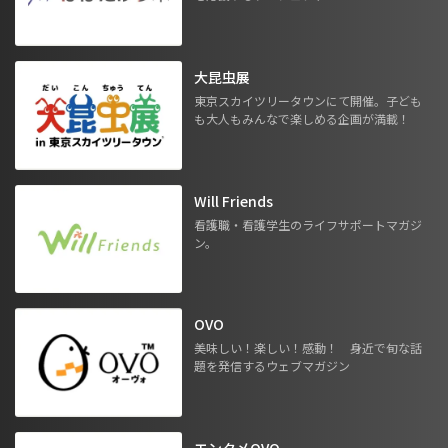
大昆虫展
東京スカイツリータウンにて開催。子ども
も大人もみんなで楽しめる企画が満載！
Will Friends
看護職・看護学生のライフサポートマガジ
ン。
OVO
美味しい！楽しい！感動！ 身近で旬な話
題を発信するウェブマガジン
エンタメOVO