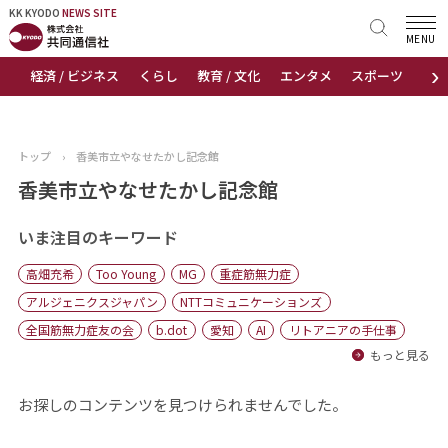
KK KYODO
KK KYODO
NEWS SITE
NEWS SITE
MENU
›
経済 / ビジネス
くらし
教育 / 文化
エンタメ
スポーツ
地
トップページ
お知らせ
トップ
›
香美市立やなせたかし記念館
ニュース
香美市立やなせたかし記念館
おすすめコンテンツ
いま注目のキーワード
高畑充希
Too Young
MG
重症筋無力症
出版物
アルジェニクスジャパン
NTTコミュニケーションズ
全国筋無力症友の会
b.dot
愛知
AI
リトアニアの手仕事
会社概要
もっと見る
お探しのコンテンツを見つけられませんでした。