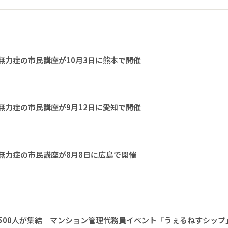
無力症の市民講座が10月3日に熊本で開催
無力症の市民講座が9月12日に愛知で開催
無力症の市民講座が8月8日に広島で開催
1500人が集結 マンション管理代務員イベント「うぇるねすシップ