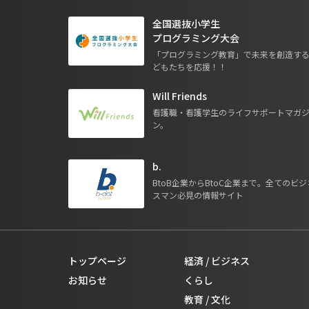
全国選抜小学生
プログラミング大会
「プログラミング教育」で未来を創造す
どもたちを応援！！
Will Friends
看護職・看護学生のライフサポートマガ
ン。
b.
BtoB企業からBtoC企業まで。全てのビジ
スマン必見の情報サイト
トップページ
経済 / ビジネス
お知らせ
くらし
教育 / 文化