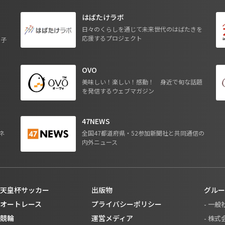
はばたけラボ
日々のくらしを通じて未来世代のはばたきを
応援するプロジェクト
る子
OVO
ジ
美味しい！楽しい！感動！ 身近で旬な話題
を発信するウェブマガジン
47NEWS
ネ
全国47都道府県・52参加新聞社と共同通信の
内外ニュース
天皇杯サッカー
出版物
グルー
オートレース
プライバシーポリシー
- 一
競輪
運営メディア
- 株