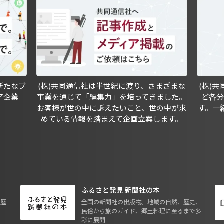
新たなブ
(株)共同通信社は半世紀に渡り、さまざまな
(株)
ア企業
事業を通じて「編集力」を培ってきました。
ど各
お客様が世の中に訴えたいこと、世の中が求
す。一
めている情報を踏まえて企画立案します。
ふるさと発見 新聞社の本
も歴
全国の新聞社の出版物。地域の自然、歴史、
民俗から旅のガイド、郷土料理に至るまで多
彩に展開