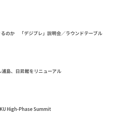
きるのか 「デジブレ」説明会／ラウンドテーブル
ル浦島、日昇館をリニューアル
High-Phase Summit