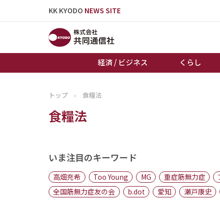
KK KYODO
NEWS SITE
経済 / ビジネス
くらし
トップ
›
食糧法
トップページ
食糧法
お知らせ
いま注目のキーワード
高畑充希
Too Young
MG
重症筋無力症
全国筋無力症友の会
b.dot
愛知
瀬戸康史