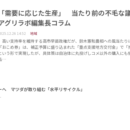
「需要に応じた生産」 当たり前の不毛
アグリラボ編集長コラム
025.12.26 14:52
地域
高い支持率を維持する高市早苗政権だが、鈴木憲和農相への風当たり
「おこめ券」は、補正予算に盛り込まれた「重点支援地方交付金」で「
という形で実現したが、具体策は自治体に丸投げしコメ以外の購入にも
品…
ーへ マツダが取り組む「水平リサイクル」
ー