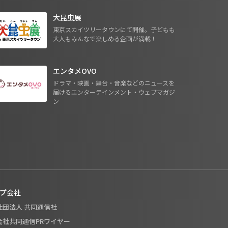
大昆虫展
東京スカイツリータウンにて開催。子どもも
大人もみんなで楽しめる企画が満載！
エンタメOVO
ドラマ・映画・舞台・音楽などのニュースを
届けるエンターテインメント・ウェブマガジ
ン
プ会社
般社団法人 共同通信社
式会社共同通信PRワイヤー