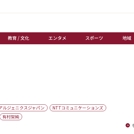
教育 / 文化
エンタメ
スポーツ
地域
経済 / ビジネス
誰もが輝いて働く社会へ
くらし
天皇杯サッカー
教育 / 文化
オートレース
エンタメ
競輪
スポーツ
ボートレース
地域
棋王戦
アルジェニクスジャパン
NTTコミュニケーションズ
キーパーソン
女流本因坊戦
有村架純