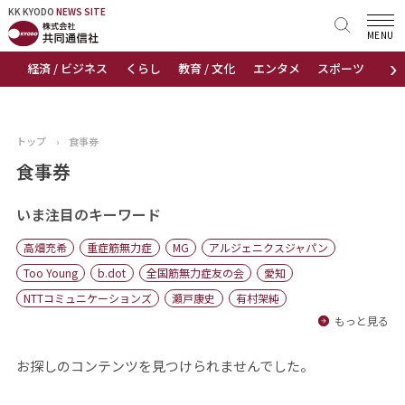
KK KYODO
KK KYODO
NEWS SITE
NEWS SITE
MENU
›
経済 / ビジネス
くらし
教育 / 文化
エンタメ
スポーツ
地
トップページ
お知らせ
トップ
›
食事券
ニュース
食事券
おすすめコンテンツ
いま注目のキーワード
高畑充希
重症筋無力症
MG
アルジェニクスジャパン
出版物
Too Young
b.dot
全国筋無力症友の会
愛知
NTTコミュニケーションズ
瀬戸康史
有村架純
会社概要
もっと見る
お探しのコンテンツを見つけられませんでした。