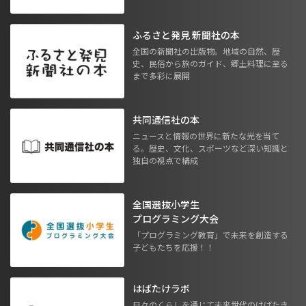
ふるさと発見 新聞社の本
全国の新聞社の出版物。地域の自然、歴
史、民俗から旅のガイド、郷土料理に至る
まで多彩に展開
共同通信社の本
ニュースと情報の世界に新たな光を当て
る。歴史、文化、スポーツなど深い知識と
独自の視点で構成
全国選抜小学生
プログラミング大会
「プログラミング教育」で未来を創造する
子どもたちを応援！！
はばたけラボ
日々のくらしを通じて未来世代のはばたき