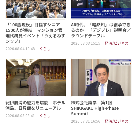
「100歳現役」目指すシニア
AI時代、「暗黙知」は継承でき
1500人が集結 マンション管
るのか 「デジブレ」説明会／
理代務員イベント「うぇるねす
ラウンドテーブル
シップ」
2026.08.03 15:15
経済/ビジネス
2026.08.04 10:48
くらし
紀伊勝浦の魅力を堪能 ホテル
株式会社識学 第1回
浦島、日昇館をリニューアル
SHIKIGAKU High-Phase
Summit
2026.08.03 09:41
くらし
2026.07.31 16:56
経済/ビジネス