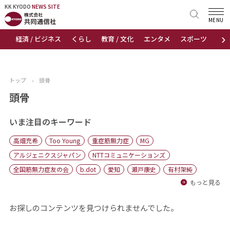
KK KYODO
KK KYODO
NEWS SITE
NEWS SITE
MENU
›
経済 / ビジネス
くらし
教育 / 文化
エンタメ
スポーツ
地
トップページ
お知らせ
トップ
›
頭骨
ニュース
頭骨
おすすめコンテンツ
いま注目のキーワード
高畑充希
Too Young
重症筋無力症
MG
出版物
アルジェニクスジャパン
NTTコミュニケーションズ
全国筋無力症友の会
b.dot
愛知
瀬戸康史
有村架純
会社概要
もっと見る
お探しのコンテンツを見つけられませんでした。