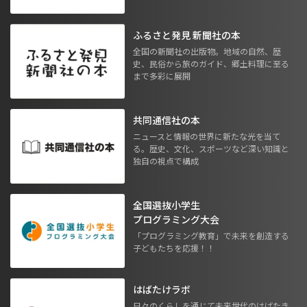
ふるさと発見 新聞社の本
全国の新聞社の出版物。地域の自然、歴
史、民俗から旅のガイド、郷土料理に至る
まで多彩に展開
共同通信社の本
ニュースと情報の世界に新たな光を当て
る。歴史、文化、スポーツなど深い知識と
独自の視点で構成
全国選抜小学生
プログラミング大会
「プログラミング教育」で未来を創造する
子どもたちを応援！！
はばたけラボ
日々のくらしを通じて未来世代のはばたき