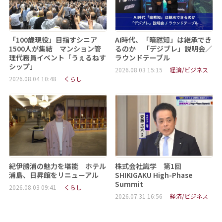
「100歳現役」目指すシニア
AI時代、「暗黙知」は継承でき
1500人が集結 マンション管
るのか 「デジブレ」説明会／
理代務員イベント「うぇるねす
ラウンドテーブル
シップ」
2026.08.03 15:15
経済/ビジネス
2026.08.04 10:48
くらし
紀伊勝浦の魅力を堪能 ホテル
株式会社識学 第1回
浦島、日昇館をリニューアル
SHIKIGAKU High-Phase
Summit
2026.08.03 09:41
くらし
2026.07.31 16:56
経済/ビジネス