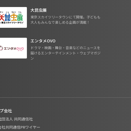
大昆虫展
東京スカイツリータウンにて開催。子どもも
大人もみんなで楽しめる企画が満載！
エンタメOVO
ドラマ・映画・舞台・音楽などのニュースを
届けるエンターテインメント・ウェブマガジ
ン
プ会社
般社団法人 共同通信社
式会社共同通信PRワイヤー