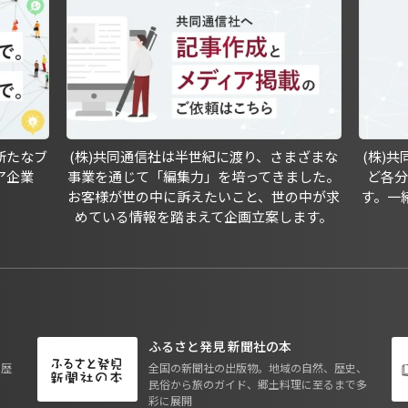
新たなブ
(株)共同通信社は半世紀に渡り、さまざまな
(株)
ア企業
事業を通じて「編集力」を培ってきました。
ど各
お客様が世の中に訴えたいこと、世の中が求
す。一
めている情報を踏まえて企画立案します。
ふるさと発見 新聞社の本
も歴
全国の新聞社の出版物。地域の自然、歴史、
民俗から旅のガイド、郷土料理に至るまで多
彩に展開