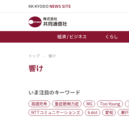
KK KYODO
NEWS SITE
経済 / ビジネス
くらし
トップ
›
響け
トップページ
響け
お知らせ
いま注目のキーワード
高畑充希
重症筋無力症
MG
Too Young
NTTコミュニケーションズ
b.dot
愛知
瀬戸