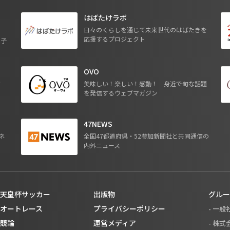
はばたけラボ
日々のくらしを通じて未来世代のはばたきを
応援するプロジェクト
る子
OVO
ジ
美味しい！楽しい！感動！ 身近で旬な話題
を発信するウェブマガジン
47NEWS
ネ
全国47都道府県・52参加新聞社と共同通信の
内外ニュース
天皇杯サッカー
出版物
グルー
オートレース
プライバシーポリシー
- 一
競輪
運営メディア
- 株