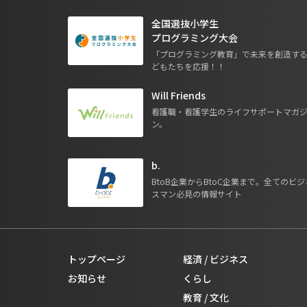
全国選抜小学生
プログラミング大会
「プログラミング教育」で未来を創造す
どもたちを応援！！
Will Friends
看護職・看護学生のライフサポートマガ
ン。
b.
BtoB企業からBtoC企業まで。全てのビジ
スマン必見の情報サイト
トップページ
経済 / ビジネス
お知らせ
くらし
教育 / 文化