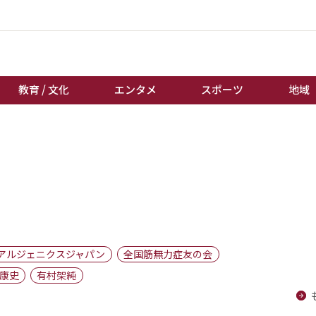
教育 / 文化
エンタメ
スポーツ
地域
経済 / ビジネス
誰もが輝いて働く社会へ
くらし
天皇杯サッカー
教育 / 文化
オートレース
エンタメ
競輪
スポーツ
ボートレース
地域
棋王戦
アルジェニクスジャパン
全国筋無力症友の会
キーパーソン
女流本因坊戦
康史
有村架純