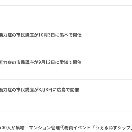
無力症の市民講座が10月3日に熊本で開催
無力症の市民講座が9月12日に愛知で開催
無力症の市民講座が8月8日に広島で開催
1500人が集結 マンション管理代務員イベント「うぇるねすシップ