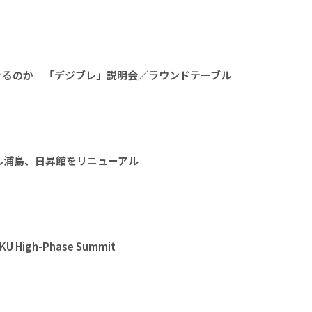
きるのか 「デジブレ」説明会／ラウンドテーブル
ル浦島、日昇館をリニューアル
High-Phase Summit