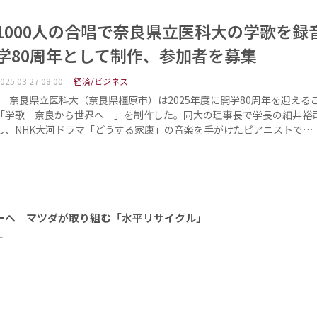
1000人の合唱で奈良県立医科大の学歌を録
学80周年として制作、参加者を募集
025.03.27 08:00
経済/ビジネス
奈良県立医科大（奈良県橿原市）は2025年度に開学80周年を迎える
「学歌―奈良から世界へ―」を制作した。同大の理事長で学長の細井裕
し、NHK大河ドラマ「どうする家康」の音楽を手がけたピアニストで…
ーへ マツダが取り組む「水平リサイクル」
ー