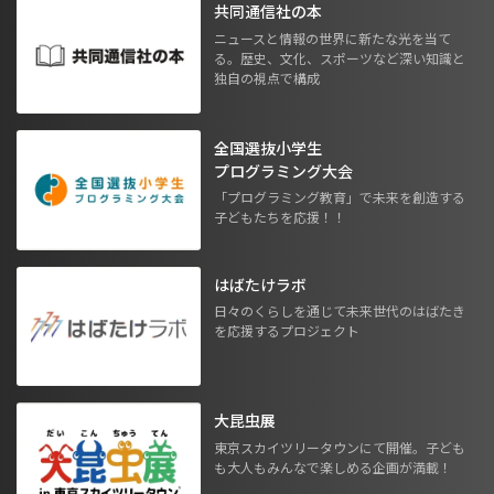
共同通信社の本
ニュースと情報の世界に新たな光を当て
る。歴史、文化、スポーツなど深い知識と
独自の視点で構成
全国選抜小学生
プログラミング大会
「プログラミング教育」で未来を創造する
子どもたちを応援！！
はばたけラボ
日々のくらしを通じて未来世代のはばたき
を応援するプロジェクト
大昆虫展
東京スカイツリータウンにて開催。子ども
も大人もみんなで楽しめる企画が満載！