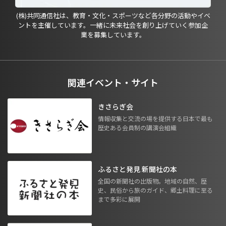
(株)共同通信社は、教育・文化・スポーツなど各分野の活動やイベ
ントを主催しています。一緒に未来社会を創り上げていく参加企
業を募集しています。
関連イベント・サイト
きさらぎ会
情報収集と交流の場を提供する日本で最も
歴史ある会員制の講演会組織
ふるさと発見 新聞社の本
全国の新聞社の出版物。地域の自然、歴
史、民俗から旅のガイド、郷土料理に至る
まで多彩に展開