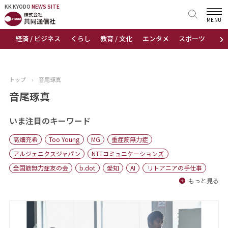
KK KYODO
KK KYODO
NEWS SITE
NEWS SITE
MENU
›
経済 / ビジネス
くらし
教育 / 文化
エンタメ
スポーツ
地
トップページ
お知らせ
トップ
›
音尾琢真
ニュース
音尾琢真
おすすめコンテンツ
いま注目のキーワード
高畑充希
Too Young
MG
重症筋無力症
出版物
アルジェニクスジャパン
NTTコミュニケーションズ
全国筋無力症友の会
b.dot
愛知
AI
リトアニアの手仕事
会社概要
もっと見る