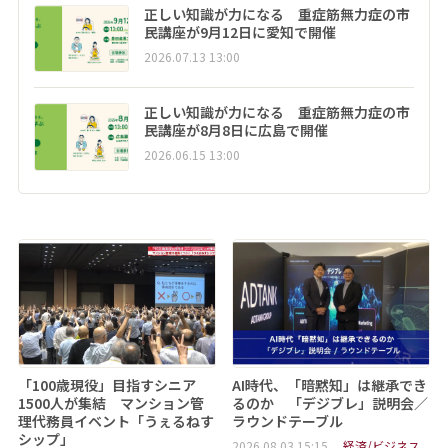
正しい知識が力になる 重症筋無力症の市
民講座が9月12日に愛知で開催
2026.07.13 13:00
正しい知識が力になる 重症筋無力症の市
民講座が8月8日に広島で開催
2026.06.15 13:00
「100歳現役」目指すシニア
AI時代、「暗黙知」は継承でき
1500人が集結 マンション管
るのか 「デジブレ」説明会／
理代務員イベント「うぇるねす
ラウンドテーブル
シップ」
2026.08.03 15:15
経済/ビジネス