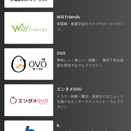
Will Friends
看護職・看護学生のライフサポートマガジ
ン。
OVO
美味しい！楽しい！感動！ 身近で旬な話
題を発信するウェブマガジン
エンタメOVO
ドラマ・映画・舞台・音楽などのニュース
を届けるエンターテインメント・ウェブマ
ガジン
b.