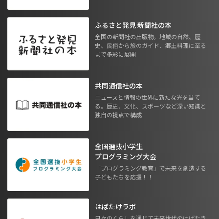
ふるさと発見 新聞社の本
全国の新聞社の出版物。地域の自然、歴
史、民俗から旅のガイド、郷土料理に至る
まで多彩に展開
共同通信社の本
ニュースと情報の世界に新たな光を当て
る。歴史、文化、スポーツなど深い知識と
独自の視点で構成
全国選抜小学生
プログラミング大会
「プログラミング教育」で未来を創造する
子どもたちを応援！！
はばたけラボ
日々のくらしを通じて未来世代のはばたき