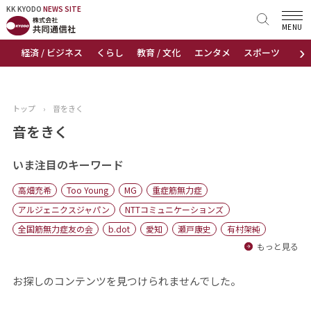
KK KYODO
KK KYODO
NEWS SITE
NEWS SITE
MENU
›
経済 / ビジネス
くらし
教育 / 文化
エンタメ
スポーツ
地
トップページ
お知らせ
トップ
›
音をきく
ニュース
音をきく
おすすめコンテンツ
いま注目のキーワード
高畑充希
Too Young
MG
重症筋無力症
出版物
アルジェニクスジャパン
NTTコミュニケーションズ
全国筋無力症友の会
b.dot
愛知
瀬戸康史
有村架純
会社概要
もっと見る
お探しのコンテンツを見つけられませんでした。