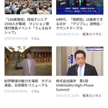
「100歳現役」目指すシニア
AI時代、「暗黙知」は継承でき
1500人が集結 マンション管
るのか 「デジブレ」説明会／
理代務員イベント「うぇるねす
ラウンドテーブル
シップ」
2026.08.03 15:15
経済/ビジネス
2026.08.04 10:48
くらし
紀伊勝浦の魅力を堪能 ホテル
株式会社識学 第1回
浦島、日昇館をリニューアル
SHIKIGAKU High-Phase
Summit
2026.08.03 09:41
くらし
2026.07.31 16:56
経済/ビジネス