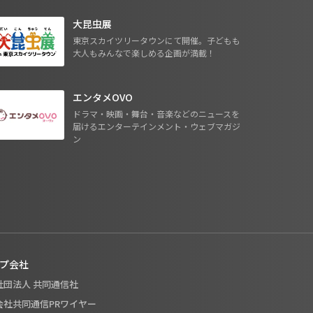
大昆虫展
東京スカイツリータウンにて開催。子どもも
大人もみんなで楽しめる企画が満載！
エンタメOVO
ドラマ・映画・舞台・音楽などのニュースを
届けるエンターテインメント・ウェブマガジ
ン
プ会社
般社団法人 共同通信社
式会社共同通信PRワイヤー