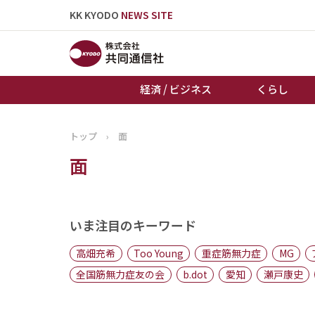
KK KYODO
NEWS SITE
経済 / ビジネス
くらし
トップ
›
面
トップページ
面
お知らせ
いま注目のキーワード
高畑充希
Too Young
重症筋無力症
MG
全国筋無力症友の会
b.dot
愛知
瀬戸康史