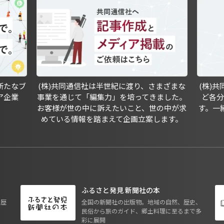
新たなブ
(株)共同通信社は半世紀に渡り、さまざまな
(株)
ア企業
事業を通じて「編集力」を培ってきました。
ど各
お客様が世の中に訴えたいこと、世の中が求
す。一
めている情報を踏まえて企画立案します。
ふるさと発見 新聞社の本
も歴
全国の新聞社の出版物。地域の自然、歴史、
民俗から旅のガイド、郷土料理に至るまで多
彩に展開