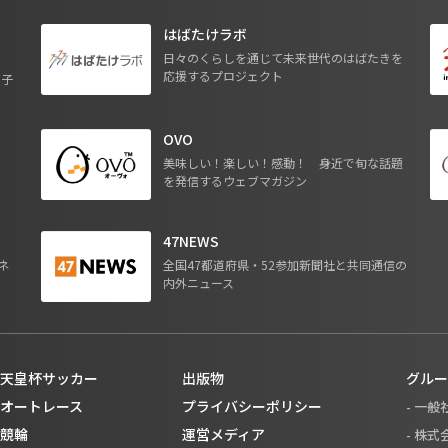
はばたけラボ
日々のくらしを通じて未来世代のはばたきを
応援するプロジェクト
る子
OVO
ジ
美味しい！楽しい！感動！ 身近で旬な話題
を発信するウェブマガジン
47NEWS
ネ
全国47都道府県・52参加新聞社と共同通信の
内外ニュース
天皇杯サッカー
出版物
グルー
オートレース
プライバシーポリシー
- 一
競輪
運営メディア
- 株