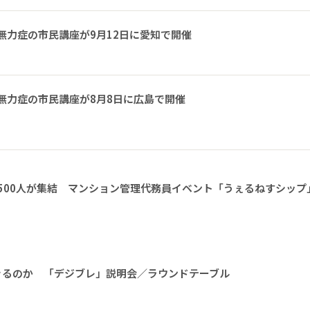
無力症の市民講座が9月12日に愛知で開催
無力症の市民講座が8月8日に広島で開催
1500人が集結 マンション管理代務員イベント「うぇるねすシップ
きるのか 「デジブレ」説明会／ラウンドテーブル