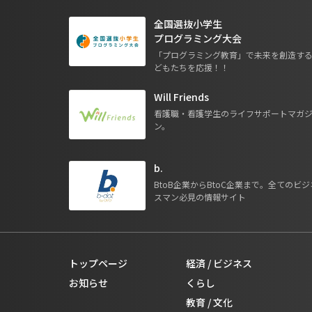
全国選抜小学生
プログラミング大会
「プログラミング教育」で未来を創造す
どもたちを応援！！
Will Friends
看護職・看護学生のライフサポートマガ
ン。
b.
BtoB企業からBtoC企業まで。全てのビジ
スマン必見の情報サイト
トップページ
経済 / ビジネス
お知らせ
くらし
教育 / 文化