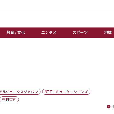
教育 / 文化
エンタメ
スポーツ
地域
経済 / ビジネス
誰もが輝いて働く社会へ
くらし
天皇杯サッカー
教育 / 文化
オートレース
エンタメ
競輪
スポーツ
ボートレース
地域
棋王戦
アルジェニクスジャパン
NTTコミュニケーションズ
キーパーソン
女流本因坊戦
有村架純