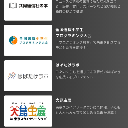
ニュースと情報の世界に新たな光を当て
る。歴史、文化、スポーツなど深い知識と
独自の視点で構成
全国選抜小学生
プログラミング大会
「プログラミング教育」で未来を創造する
子どもたちを応援！！
はばたけラボ
日々のくらしを通じて未来世代のはばたき
を応援するプロジェクト
大昆虫展
東京スカイツリータウンにて開催。子ども
も大人もみんなで楽しめる企画が満載！