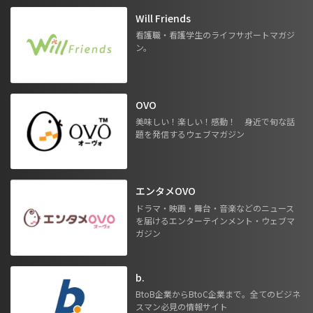
Will Friends
看護職・看護学生のライフサポートマガジ
ン。
OVO
美味しい！楽しい！感動！ 身近で旬な話
題を発信するウェブマガジン
エンタメOVO
ドラマ・映画・舞台・音楽などのニュース
を届けるエンターテインメント・ウェブマ
ガジン
b.
BtoB企業からBtoC企業まで。全てのビジネ
スマン必見の情報サイト