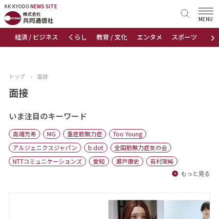
KK KYODO
KK KYODO
NEWS SITE
NEWS SITE
MENU
›
経済 / ビジネス
くらし
教育 / 文化
エンタメ
スポーツ
地
トップページ
お知らせ
トップ
›
面接
ニュース
面接
おすすめコンテンツ
いま注目のキーワード
高畑充希
MG
重症筋無力症
Too Young
出版物
アルジェニクスジャパン
b.dot
全国筋無力症友の会
NTTコミュニケーションズ
愛知
瀬戸康史
有村架純
会社概要
もっと見る