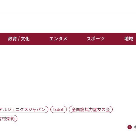
教育 / 文化
エンタメ
スポーツ
地域
経済 / ビジネス
誰もが輝いて働く社会へ
くらし
天皇杯サッカー
教育 / 文化
オートレース
エンタメ
競輪
スポーツ
ボートレース
地域
棋王戦
アルジェニクスジャパン
b.dot
全国筋無力症友の会
キーパーソン
女流本因坊戦
有村架純