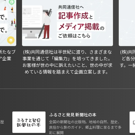
新たなブ
(株)共同通信社は半世紀に渡り、さまざまな
(株)
ア企業
事業を通じて「編集力」を培ってきました。
ど各
お客様が世の中に訴えたいこと、世の中が求
す。一
めている情報を踏まえて企画立案します。
ふるさと発見 新聞社の本
も歴
全国の新聞社の出版物。地域の自然、歴史、
民俗から旅のガイド、郷土料理に至るまで多
彩に展開