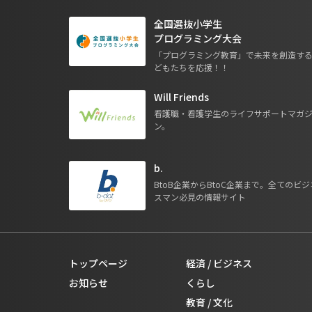
全国選抜小学生
プログラミング大会
「プログラミング教育」で未来を創造す
どもたちを応援！！
Will Friends
看護職・看護学生のライフサポートマガ
ン。
b.
BtoB企業からBtoC企業まで。全てのビジ
スマン必見の情報サイト
トップページ
経済 / ビジネス
お知らせ
くらし
教育 / 文化