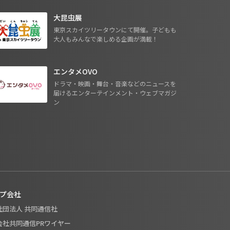
大昆虫展
東京スカイツリータウンにて開催。子どもも
大人もみんなで楽しめる企画が満載！
エンタメOVO
ドラマ・映画・舞台・音楽などのニュースを
届けるエンターテインメント・ウェブマガジ
ン
プ会社
般社団法人 共同通信社
式会社共同通信PRワイヤー