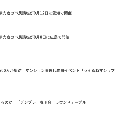
無力症の市民講座が9月12日に愛知で開催
無力症の市民講座が8月8日に広島で開催
1500人が集結 マンション管理代務員イベント「うぇるねすシップ
きるのか 「デジブレ」説明会／ラウンドテーブル