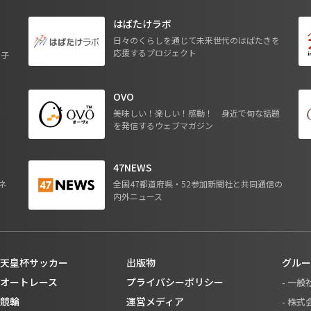
はばたけラボ
日々のくらしを通じて未来世代のはばたきを
応援するプロジェクト
る子
OVO
ジ
美味しい！楽しい！感動！ 身近で旬な話題
を発信するウェブマガジン
47NEWS
ネ
全国47都道府県・52参加新聞社と共同通信の
内外ニュース
天皇杯サッカー
出版物
グルー
オートレース
プライバシーポリシー
- 一
競輪
運営メディア
- 株