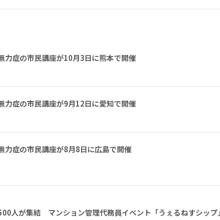
無力症の市民講座が10月3日に熊本で開催
無力症の市民講座が9月12日に愛知で開催
無力症の市民講座が8月8日に広島で開催
1500人が集結 マンション管理代務員イベント「うぇるねすシップ