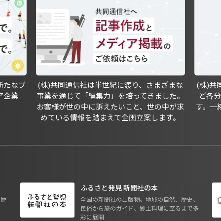
新たなブ
(株)共同通信社は半世紀に渡り、さまざまな
(株)
ア企業
事業を通じて「編集力」を培ってきました。
ど各
お客様が世の中に訴えたいこと、世の中が求
す。一
めている情報を踏まえて企画立案します。
ふるさと発見 新聞社の本
も歴
全国の新聞社の出版物。地域の自然、歴史、
民俗から旅のガイド、郷土料理に至るまで多
彩に展開