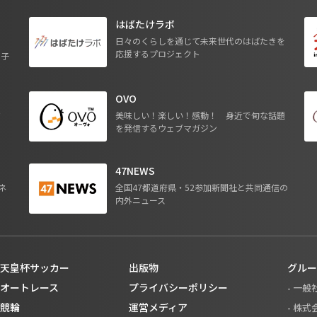
はばたけラボ
日々のくらしを通じて未来世代のはばたきを
応援するプロジェクト
る子
OVO
ジ
美味しい！楽しい！感動！ 身近で旬な話題
を発信するウェブマガジン
47NEWS
ネ
全国47都道府県・52参加新聞社と共同通信の
内外ニュース
天皇杯サッカー
出版物
グルー
オートレース
プライバシーポリシー
- 一
競輪
運営メディア
- 株