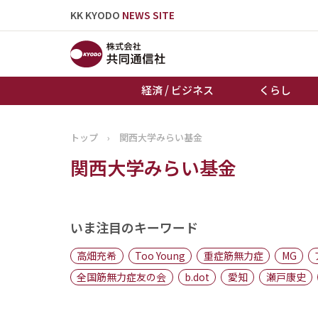
KK KYODO
NEWS SITE
経済 / ビジネス
くらし
トップ
›
関西大学みらい基金
トップページ
関西大学みらい基金
お知らせ
いま注目のキーワード
高畑充希
Too Young
重症筋無力症
MG
全国筋無力症友の会
b.dot
愛知
瀬戸康史