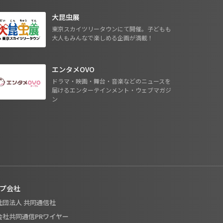
大昆虫展
東京スカイツリータウンにて開催。子どもも
大人もみんなで楽しめる企画が満載！
エンタメOVO
ドラマ・映画・舞台・音楽などのニュースを
届けるエンターテインメント・ウェブマガジ
ン
プ会社
般社団法人 共同通信社
式会社共同通信PRワイヤー