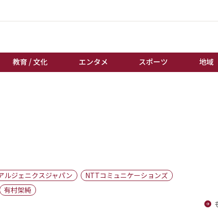
教育 / 文化
エンタメ
スポーツ
地域
経済 / ビジネス
誰もが輝いて働く社会へ
くらし
天皇杯サッカー
教育 / 文化
オートレース
エンタメ
競輪
スポーツ
ボートレース
地域
棋王戦
アルジェニクスジャパン
NTTコミュニケーションズ
キーパーソン
女流本因坊戦
有村架純