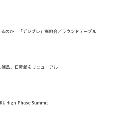
きるのか 「デジブレ」説明会／ラウンドテーブル
ル浦島、日昇館をリニューアル
High-Phase Summit