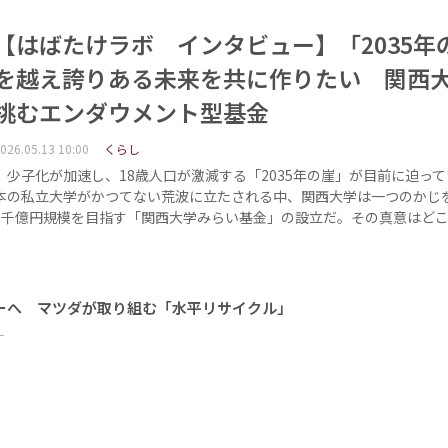
【はばたけラボ インタビュー】「2035年
を越え誇りある未来を共に作りたい 関西
挑むエンダウメント型基金
026.05.13 10:00
くらし
少子化が加速し、18歳人口が激減する「2035年の崖」が目前に迫って
本の私立大学がかつてない荒波に立たされる中、関西大学は一つのかじ
1千億円規模を目指す「関西大学みらい基金」の設立だ。その真意はど
ーへ マツダが取り組む「水平リサイクル」
ー