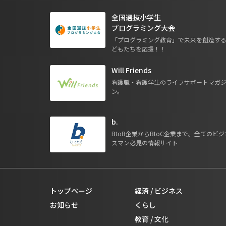
全国選抜小学生
プログラミング大会
「プログラミング教育」で未来を創造す
どもたちを応援！！
Will Friends
看護職・看護学生のライフサポートマガ
ン。
b.
BtoB企業からBtoC企業まで。全てのビジ
スマン必見の情報サイト
トップページ
経済 / ビジネス
お知らせ
くらし
教育 / 文化