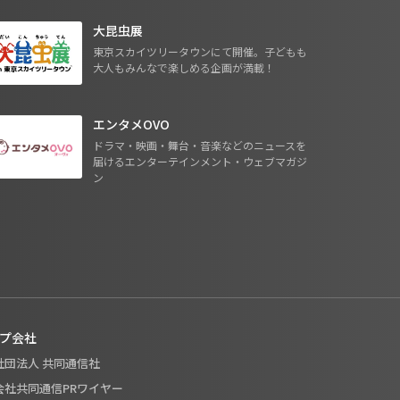
大昆虫展
東京スカイツリータウンにて開催。子どもも
大人もみんなで楽しめる企画が満載！
エンタメOVO
ドラマ・映画・舞台・音楽などのニュースを
届けるエンターテインメント・ウェブマガジ
ン
プ会社
般社団法人 共同通信社
式会社共同通信PRワイヤー