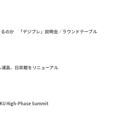
きるのか 「デジブレ」説明会／ラウンドテーブル
ル浦島、日昇館をリニューアル
High-Phase Summit