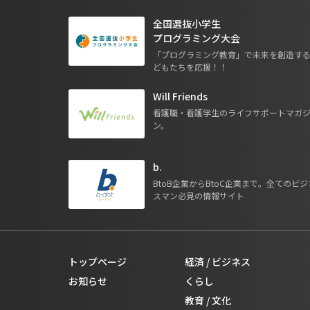
全国選抜小学生
プログラミング大会
「プログラミング教育」で未来を創造す
どもたちを応援！！
Will Friends
看護職・看護学生のライフサポートマガ
ン。
b.
BtoB企業からBtoC企業まで。全てのビジ
スマン必見の情報サイト
トップページ
経済 / ビジネス
お知らせ
くらし
教育 / 文化