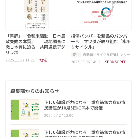
「書評」『令和米騒動 日本農
損傷バンパーを新品のバンパ
政失敗の本質』 現地調査に
ーへ マツダが取り組む「水平
徹し本質に迫る 共同通信アグ
リサイクル」
リラボ
提供
自動車リサイクル促進センター
2025.11.17 11:21
地域
2026.08.06 14:12
SPONSORED
編集部からのお知らせ
正しい知識が力になる 重症筋無力症の市
民講座が10月3日に熊本で開催
2026.07.27 13:00
正しい知識が力になる 重症筋無力症の市