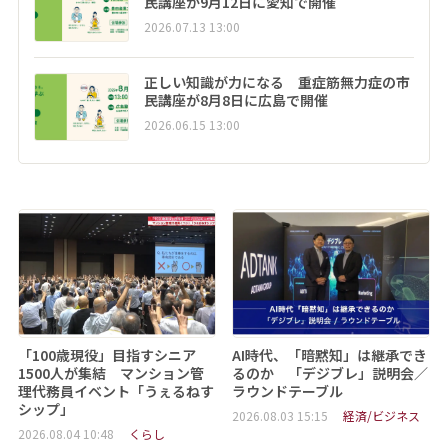
民講座が9月12日に愛知で開催
2026.07.13 13:00
正しい知識が力になる 重症筋無力症の市
民講座が8月8日に広島で開催
2026.06.15 13:00
「100歳現役」目指すシニア
AI時代、「暗黙知」は継承でき
1500人が集結 マンション管
るのか 「デジブレ」説明会／
理代務員イベント「うぇるねす
ラウンドテーブル
シップ」
2026.08.03 15:15
経済/ビジネス
2026.08.04 10:48
くらし