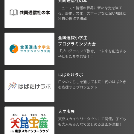
共同通信社の本
ニュースと情報の世界に新たな光を当て
る。歴史、文化、スポーツなど深い知識と
独自の視点で構成
全国選抜小学生
プログラミング大会
「プログラミング教育」で未来を創造する
子どもたちを応援！！
はばたけラボ
日々のくらしを通じて未来世代のはばたき
を応援するプロジェクト
大昆虫展
東京スカイツリータウンにて開催。子ども
も大人もみんなで楽しめる企画が満載！