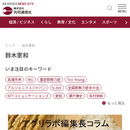
KK KYODO
KK KYODO
NEWS SITE
NEWS SITE
MENU
›
経済 / ビジネス
くらし
教育 / 文化
エンタメ
スポーツ
地
トップページ
お知らせ
トップ
›
鈴木憲和
ニュース
鈴木憲和
おすすめコンテンツ
いま注目のキーワード
高畑充希
MG
重症筋無力症
Too Young
出版物
アルジェニクスジャパン
b.dot
全国筋無力症友の会
NTTコミュニケーションズ
愛知
瀬戸康史
有村架純
会社概要
もっと見る