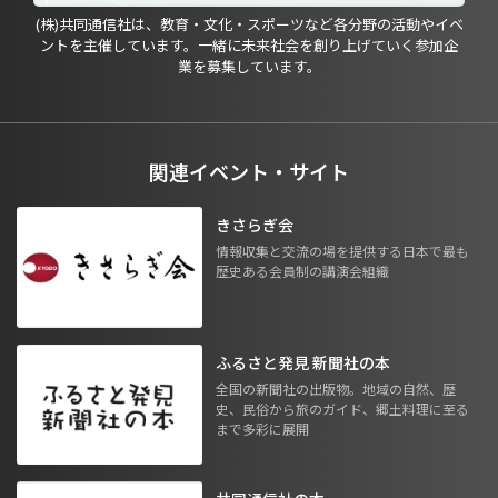
(株)共同通信社は、教育・文化・スポーツなど各分野の活動やイベ
ントを主催しています。一緒に未来社会を創り上げていく参加企
業を募集しています。
関連イベント・サイト
きさらぎ会
情報収集と交流の場を提供する日本で最も
歴史ある会員制の講演会組織
ふるさと発見 新聞社の本
全国の新聞社の出版物。地域の自然、歴
史、民俗から旅のガイド、郷土料理に至る
まで多彩に展開