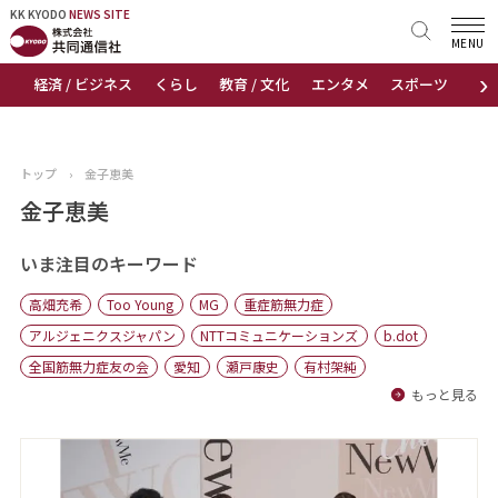
KK KYODO
KK KYODO
NEWS SITE
NEWS SITE
MENU
›
経済 / ビジネス
くらし
教育 / 文化
エンタメ
スポーツ
地
トップページ
お知らせ
トップ
›
金子恵美
ニュース
金子恵美
おすすめコンテンツ
いま注目のキーワード
高畑充希
Too Young
MG
重症筋無力症
出版物
アルジェニクスジャパン
NTTコミュニケーションズ
b.dot
全国筋無力症友の会
愛知
瀬戸康史
有村架純
会社概要
もっと見る