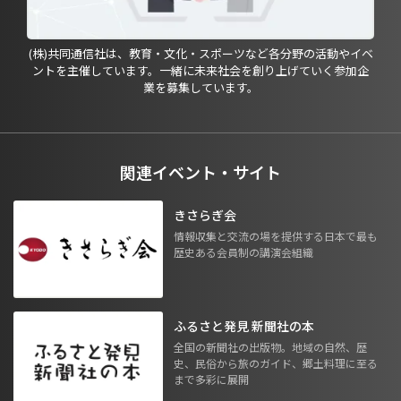
(株)共同通信社は、教育・文化・スポーツなど各分野の活動やイベ
ントを主催しています。一緒に未来社会を創り上げていく参加企
業を募集しています。
関連イベント・サイト
きさらぎ会
情報収集と交流の場を提供する日本で最も
歴史ある会員制の講演会組織
ふるさと発見 新聞社の本
全国の新聞社の出版物。地域の自然、歴
史、民俗から旅のガイド、郷土料理に至る
まで多彩に展開