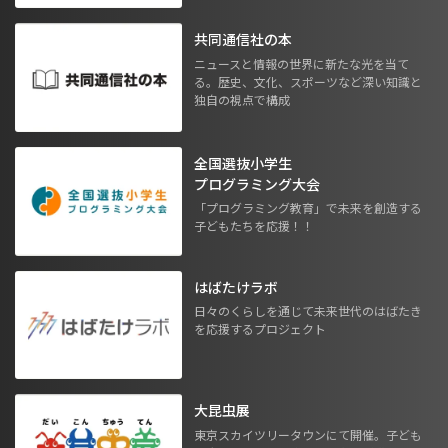
共同通信社の本
ニュースと情報の世界に新たな光を当て
る。歴史、文化、スポーツなど深い知識と
独自の視点で構成
全国選抜小学生
プログラミング大会
「プログラミング教育」で未来を創造する
子どもたちを応援！！
はばたけラボ
日々のくらしを通じて未来世代のはばたき
を応援するプロジェクト
大昆虫展
東京スカイツリータウンにて開催。子ども