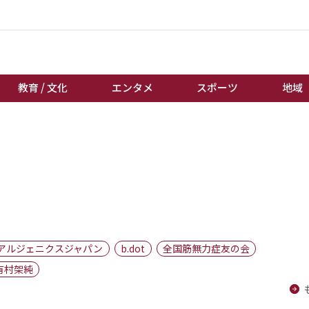
教育 / 文化
エンタメ
スポーツ
地域
経済 / ビジネス
誰もが輝いて働く社会へ
くらし
天皇杯サッカー
教育 / 文化
オートレース
エンタメ
競輪
スポーツ
ボートレース
地域
棋王戦
アルジェニクスジャパン
b.dot
全国筋無力症友の会
キーパーソン
女流本因坊戦
有村架純