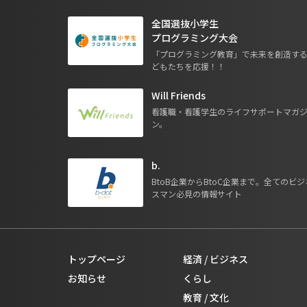
全国選抜小学生
プログラミング大会
「プログラミング教育」で未来を創造す
どもたちを応援！！
Will Friends
看護職・看護学生のライフサポートマガ
ン。
b.
BtoB企業からBtoC企業まで。全てのビジ
スマン必見の情報サイト
トップページ
経済 / ビジネス
お知らせ
くらし
教育 / 文化