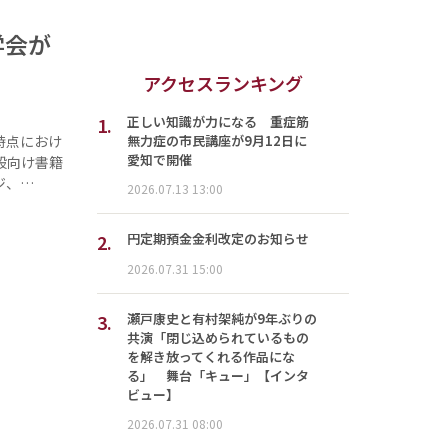
学会が
アクセスランキング
1.
正しい知識が力になる 重症筋
無力症の市民講座が9月12日に
時点におけ
愛知で開催
般向け書籍
ジ、…
2026.07.13 13:00
2.
円定期預金金利改定のお知らせ
2026.07.31 15:00
3.
瀬戸康史と有村架純が9年ぶりの
共演「閉じ込められているもの
を解き放ってくれる作品にな
る」 舞台「キュー」【インタ
ビュー】
2026.07.31 08:00