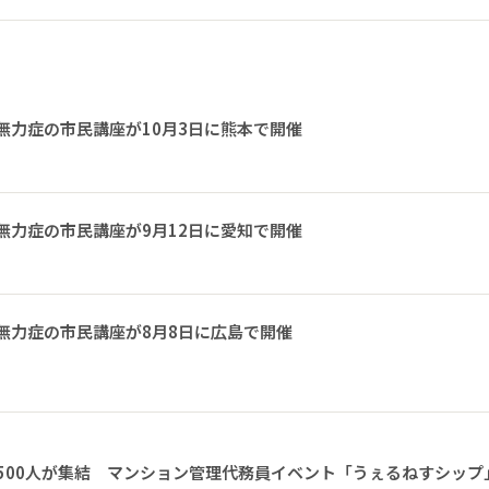
無力症の市民講座が10月3日に熊本で開催
無力症の市民講座が9月12日に愛知で開催
無力症の市民講座が8月8日に広島で開催
1500人が集結 マンション管理代務員イベント「うぇるねすシップ