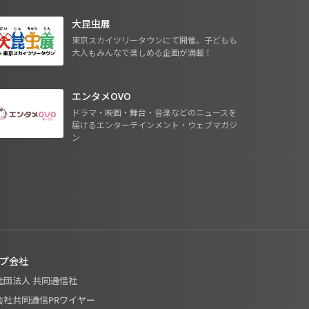
大昆虫展
東京スカイツリータウンにて開催。子どもも
大人もみんなで楽しめる企画が満載！
エンタメOVO
ドラマ・映画・舞台・音楽などのニュースを
届けるエンターテインメント・ウェブマガジ
ン
プ会社
般社団法人 共同通信社
式会社共同通信PRワイヤー