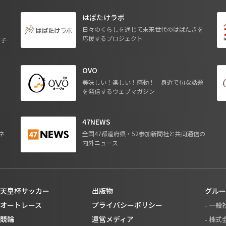
はばたけラボ
日々のくらしを通じて未来世代のはばたきを
応援するプロジェクト
る子
OVO
ジ
美味しい！楽しい！感動！ 身近で旬な話題
を発信するウェブマガジン
47NEWS
ネ
全国47都道府県・52参加新聞社と共同通信の
内外ニュース
天皇杯サッカー
出版物
グルー
オートレース
プライバシーポリシー
- 一
競輪
運営メディア
- 株