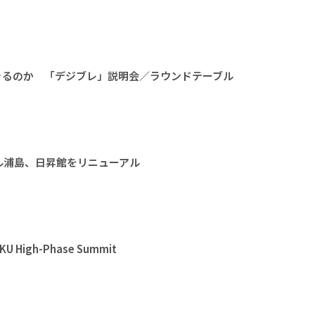
きるのか 「デジブレ」説明会／ラウンドテーブル
ル浦島、日昇館をリニューアル
High-Phase Summit