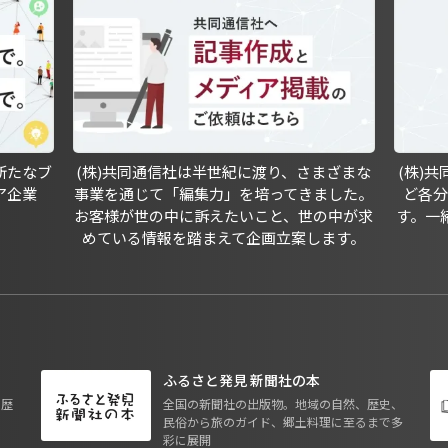
新たなブ
(株)共同通信社は半世紀に渡り、さまざまな
(株)
ア企業
事業を通じて「編集力」を培ってきました。
ど各
お客様が世の中に訴えたいこと、世の中が求
す。一
めている情報を踏まえて企画立案します。
ふるさと発見 新聞社の本
も歴
全国の新聞社の出版物。地域の自然、歴史、
民俗から旅のガイド、郷土料理に至るまで多
彩に展開