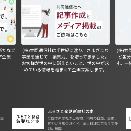
新たなブ
(株)共同通信社は半世紀に渡り、さまざまな
(株)
ア企業
事業を通じて「編集力」を培ってきました。
ど各
お客様が世の中に訴えたいこと、世の中が求
す。一
めている情報を踏まえて企画立案します。
ふるさと発見 新聞社の本
も歴
全国の新聞社の出版物。地域の自然、歴史、
民俗から旅のガイド、郷土料理に至るまで多
彩に展開