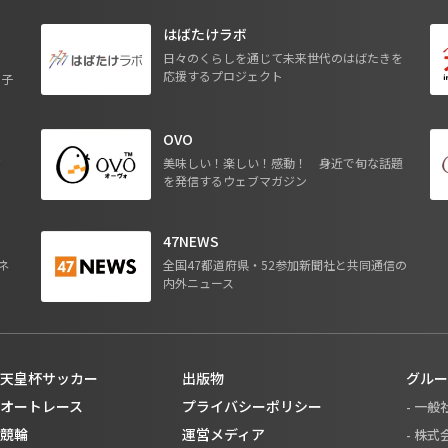
はばたけラボ
日々のくらしを通じて未来世代のはばたきを
応援するプロジェクト
る子
OVO
ジ
美味しい！楽しい！感動！ 身近で旬な話題
を発信するウェブマガジン
47NEWS
ネ
全国47都道府県・52参加新聞社と共同通信の
内外ニュース
天皇杯サッカー
出版物
グルー
オートレース
プライバシーポリシー
- 一
競輪
運営メディア
- 株