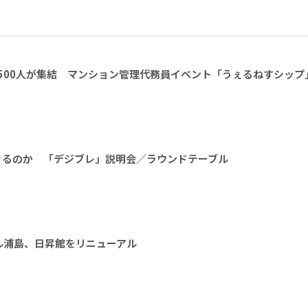
1500人が集結 マンション管理代務員イベント「うぇるねすシップ
きるのか 「デジブレ」説明会／ラウンドテーブル
ル浦島、日昇館をリニューアル