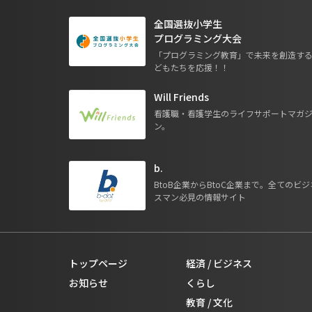
全国選抜小学生
プログラミング大会
「プログラミング教育」で未来を創造す
どもたちを応援！！
Will Friends
看護職・看護学生のライフサポートマガ
ン。
b.
BtoB企業からBtoC企業まで。全てのビジ
スマン必見の情報サイト
トップページ
経済 / ビジネス
お知らせ
くらし
教育 / 文化