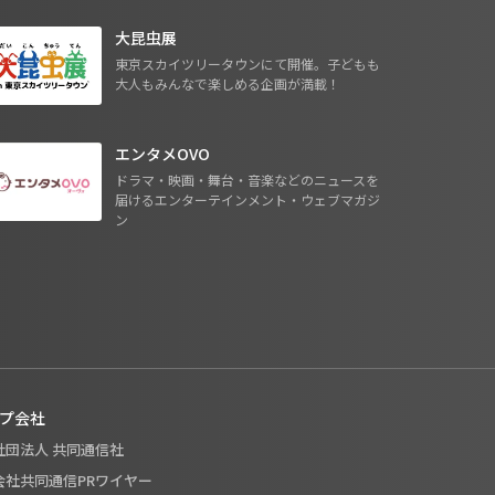
大昆虫展
東京スカイツリータウンにて開催。子どもも
大人もみんなで楽しめる企画が満載！
エンタメOVO
ドラマ・映画・舞台・音楽などのニュースを
届けるエンターテインメント・ウェブマガジ
ン
プ会社
般社団法人 共同通信社
式会社共同通信PRワイヤー