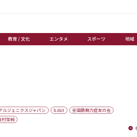
教育 / 文化
エンタメ
スポーツ
地域
経済 / ビジネス
誰もが輝いて働く社会へ
くらし
天皇杯サッカー
教育 / 文化
オートレース
エンタメ
競輪
スポーツ
ボートレース
地域
棋王戦
アルジェニクスジャパン
b.dot
全国筋無力症友の会
キーパーソン
女流本因坊戦
有村架純