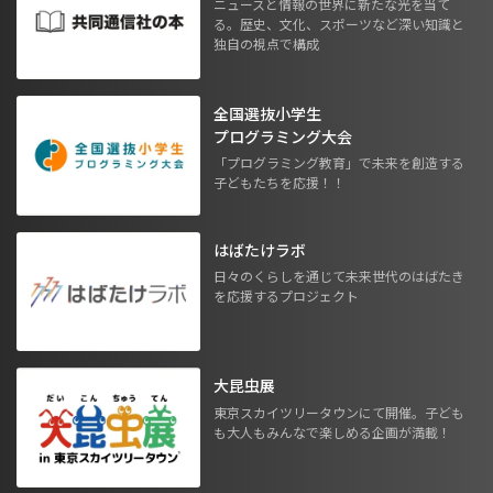
ニュースと情報の世界に新たな光を当て
る。歴史、文化、スポーツなど深い知識と
独自の視点で構成
全国選抜小学生
プログラミング大会
「プログラミング教育」で未来を創造する
子どもたちを応援！！
はばたけラボ
日々のくらしを通じて未来世代のはばたき
を応援するプロジェクト
大昆虫展
東京スカイツリータウンにて開催。子ども
も大人もみんなで楽しめる企画が満載！