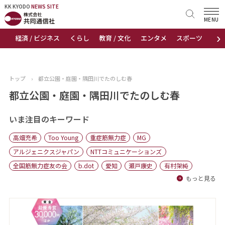
KK KYODO
KK KYODO
NEWS SITE
NEWS SITE
MENU
›
経済 / ビジネス
くらし
教育 / 文化
エンタメ
スポーツ
地
トップページ
お知らせ
トップ
›
都立公園・庭園・隅田川でたのしむ春
ニュース
都立公園・庭園・隅田川でたのしむ春
おすすめコンテンツ
いま注目のキーワード
高畑充希
Too Young
重症筋無力症
MG
出版物
アルジェニクスジャパン
NTTコミュニケーションズ
全国筋無力症友の会
b.dot
愛知
瀬戸康史
有村架純
会社概要
もっと見る