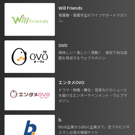
Will Friends
看護職・看護学生のライフサポートマガジ
ン。
OVO
美味しい！楽しい！感動！ 身近で旬な話
題を発信するウェブマガジン
エンタメOVO
ドラマ・映画・舞台・音楽などのニュース
を届けるエンターテインメント・ウェブマ
ガジン
b.
BtoB企業からBtoC企業まで。全てのビジネ
スマン必見の情報サイト