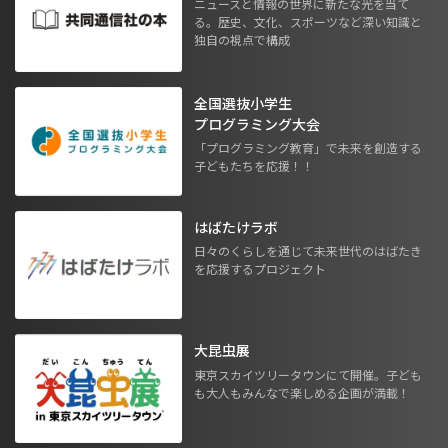
ニュースと情報の世界に新たな光を当て
る。歴史、文化、スポーツなど深い知識と
独自の視点で構成
全国選抜小学生
プログラミング大会
「プログラミング教育」で未来を創造する
子どもたちを応援！！
はばたけラボ
日々のくらしを通じて未来世代のはばたき
を応援するプロジェクト
大昆虫展
東京スカイツリータウンにて開催。子ども
も大人もみんなで楽しめる企画が満載！