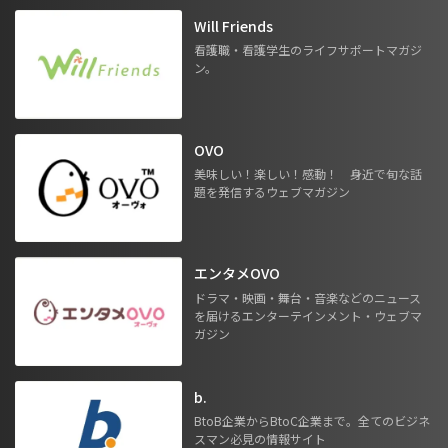
Will Friends
看護職・看護学生のライフサポートマガジ
ン。
OVO
美味しい！楽しい！感動！ 身近で旬な話
題を発信するウェブマガジン
エンタメOVO
ドラマ・映画・舞台・音楽などのニュース
を届けるエンターテインメント・ウェブマ
ガジン
b.
BtoB企業からBtoC企業まで。全てのビジネ
スマン必見の情報サイト