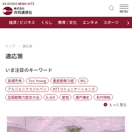
KK KYODO
KK KYODO
NEWS SITE
NEWS SITE
MENU
›
経済 / ビジネス
くらし
教育 / 文化
エンタメ
スポーツ
地
トップページ
お知らせ
トップ
›
適応策
ニュース
適応策
おすすめコンテンツ
いま注目のキーワード
高畑充希
Too Young
重症筋無力症
MG
出版物
アルジェニクスジャパン
NTTコミュニケーションズ
全国筋無力症友の会
b.dot
愛知
瀬戸康史
有村架純
会社概要
もっと見る