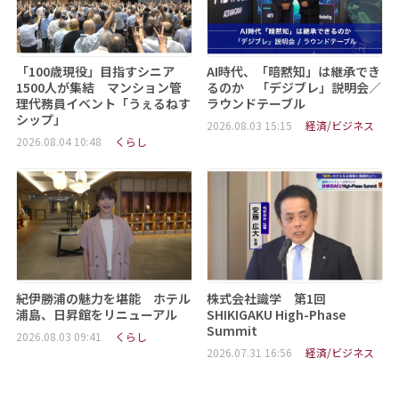
「100歳現役」目指すシニア
AI時代、「暗黙知」は継承でき
1500人が集結 マンション管
るのか 「デジブレ」説明会／
理代務員イベント「うぇるねす
ラウンドテーブル
シップ」
2026.08.03 15:15
経済/ビジネス
2026.08.04 10:48
くらし
紀伊勝浦の魅力を堪能 ホテル
株式会社識学 第1回
浦島、日昇館をリニューアル
SHIKIGAKU High-Phase
Summit
2026.08.03 09:41
くらし
2026.07.31 16:56
経済/ビジネス