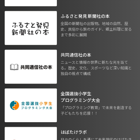
ふるさと発見 新聞社の本
全国の新聞社の出版物。地域の自然、歴
史、民俗から旅のガイド、郷土料理に至る
まで多彩に展開
共同通信社の本
ニュースと情報の世界に新たな光を当て
る。歴史、文化、スポーツなど深い知識と
独自の視点で構成
全国選抜小学生
プログラミング大会
「プログラミング教育」で未来を創造する
子どもたちを応援！！
はばたけラボ
日々のくらしを通じて未来世代のはばたき