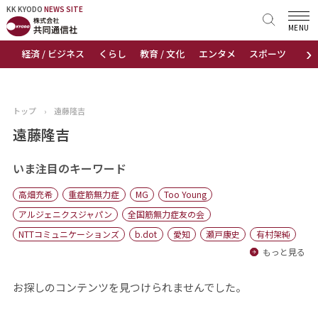
KK KYODO
KK KYODO
NEWS SITE
NEWS SITE
MENU
›
経済 / ビジネス
くらし
教育 / 文化
エンタメ
スポーツ
地
トップページ
お知らせ
トップ
›
遠藤隆吉
ニュース
遠藤隆吉
おすすめコンテンツ
いま注目のキーワード
高畑充希
重症筋無力症
MG
Too Young
出版物
アルジェニクスジャパン
全国筋無力症友の会
NTTコミュニケーションズ
b.dot
愛知
瀬戸康史
有村架純
会社概要
もっと見る
お探しのコンテンツを見つけられませんでした。