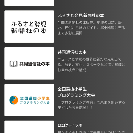
ふるさと発見 新聞社の本
全国の新聞社の出版物。地域の自然、歴
史、民俗から旅のガイド、郷土料理に至る
まで多彩に展開
共同通信社の本
ニュースと情報の世界に新たな光を当て
る。歴史、文化、スポーツなど深い知識と
独自の視点で構成
全国選抜小学生
プログラミング大会
「プログラミング教育」で未来を創造する
子どもたちを応援！！
はばたけラボ
日々のくらしを通じて未来世代のはばたき