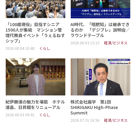
「100歳現役」目指すシニア
AI時代、「暗黙知」は継承でき
1500人が集結 マンション管
るのか 「デジブレ」説明会／
理代務員イベント「うぇるねす
ラウンドテーブル
シップ」
2026.08.03 15:15
経済/ビジネス
2026.08.04 10:48
くらし
紀伊勝浦の魅力を堪能 ホテル
株式会社識学 第1回
浦島、日昇館をリニューアル
SHIKIGAKU High-Phase
Summit
2026.08.03 09:41
くらし
2026.07.31 16:56
経済/ビジネス