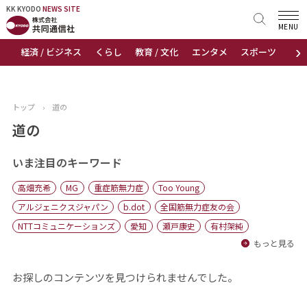
KK KYODO
KK KYODO
NEWS SITE
NEWS SITE
MENU
›
経済 / ビジネス
くらし
教育 / 文化
エンタメ
スポーツ
地
トップページ
お知らせ
トップ
›
道の
ニュース
道の
おすすめコンテンツ
いま注目のキーワード
高畑充希
MG
重症筋無力症
Too Young
出版物
アルジェニクスジャパン
b.dot
全国筋無力症友の会
NTTコミュニケーションズ
愛知
瀬戸康史
有村架純
会社概要
もっと見る
お探しのコンテンツを見つけられませんでした。