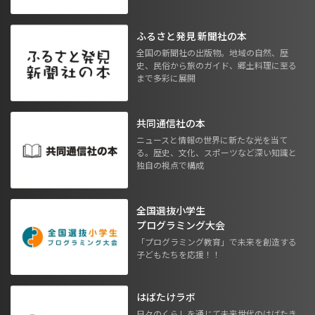
ふるさと発見 新聞社の本
全国の新聞社の出版物。地域の自然、歴
史、民俗から旅のガイド、郷土料理に至る
まで多彩に展開
共同通信社の本
ニュースと情報の世界に新たな光を当て
る。歴史、文化、スポーツなど深い知識と
独自の視点で構成
全国選抜小学生
プログラミング大会
「プログラミング教育」で未来を創造する
子どもたちを応援！！
はばたけラボ
日々のくらしを通じて未来世代のはばたき