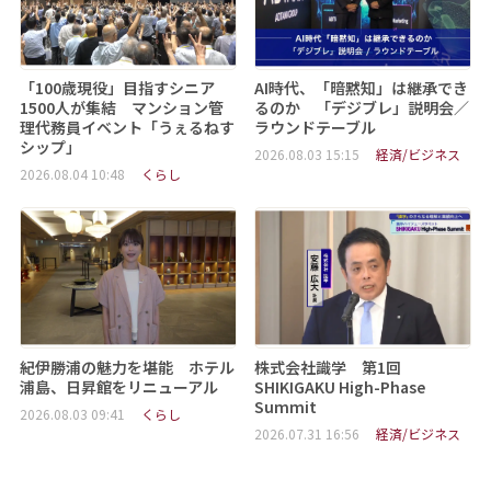
「100歳現役」目指すシニア
AI時代、「暗黙知」は継承でき
1500人が集結 マンション管
るのか 「デジブレ」説明会／
理代務員イベント「うぇるねす
ラウンドテーブル
シップ」
2026.08.03 15:15
経済/ビジネス
2026.08.04 10:48
くらし
紀伊勝浦の魅力を堪能 ホテル
株式会社識学 第1回
浦島、日昇館をリニューアル
SHIKIGAKU High-Phase
Summit
2026.08.03 09:41
くらし
2026.07.31 16:56
経済/ビジネス