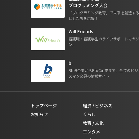
プログラミング大会
「プログラミング教育」で未来を創造す
どもたちを応援！！
Will Friends
看護職・看護学生のライフサポートマガ
ン。
b.
BtoB企業からBtoC企業まで。全てのビジ
スマン必見の情報サイト
トップページ
経済 / ビジネス
お知らせ
くらし
教育 / 文化
エンタメ