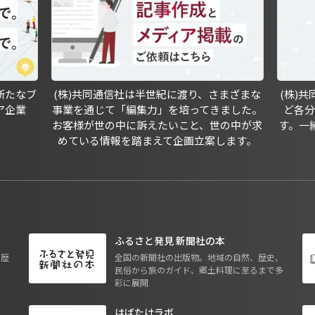
新たなブ
(株)共同通信社は半世紀に渡り、さまざまな
(株)
ア企業
事業を通じて「編集力」を培ってきました。
ど各
お客様が世の中に訴えたいこと、世の中が求
す。一
めている情報を踏まえて企画立案します。
ふるさと発見 新聞社の本
も歴
全国の新聞社の出版物。地域の自然、歴史、
民俗から旅のガイド、郷土料理に至るまで多
彩に展開
はばたけラボ