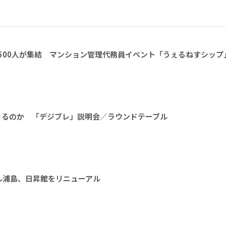
1500人が集結 マンション管理代務員イベント「うぇるねすシップ
きるのか 「デジブレ」説明会／ラウンドテーブル
ル浦島、日昇館をリニューアル