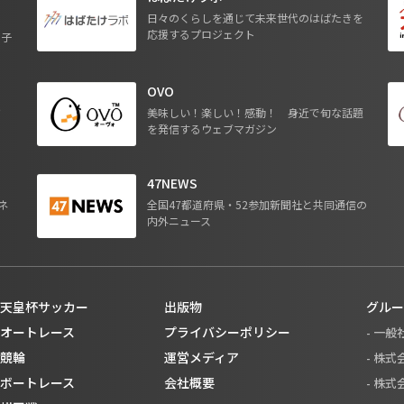
日々のくらしを通じて未来世代のはばたきを
応援するプロジェクト
る子
OVO
ジ
美味しい！楽しい！感動！ 身近で旬な話題
を発信するウェブマガジン
47NEWS
ネ
全国47都道府県・52参加新聞社と共同通信の
内外ニュース
天皇杯サッカー
出版物
グルー
オートレース
プライバシーポリシー
- 一
競輪
運営メディア
- 株
ボートレース
会社概要
- 株