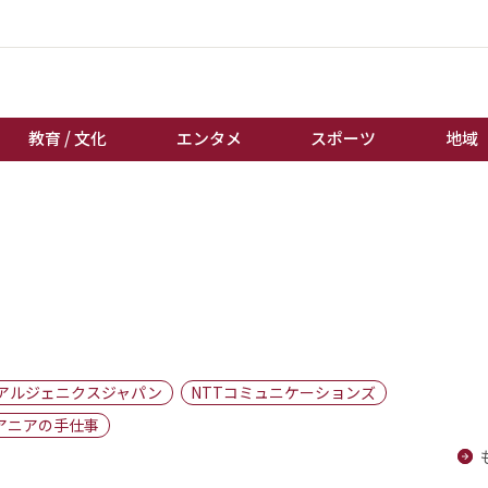
教育 / 文化
エンタメ
スポーツ
地域
経済 / ビジネス
誰もが輝いて働く社会へ
くらし
天皇杯サッカー
教育 / 文化
オートレース
エンタメ
競輪
スポーツ
ボートレース
地域
棋王戦
アルジェニクスジャパン
NTTコミュニケーションズ
キーパーソン
女流本因坊戦
アニアの手仕事