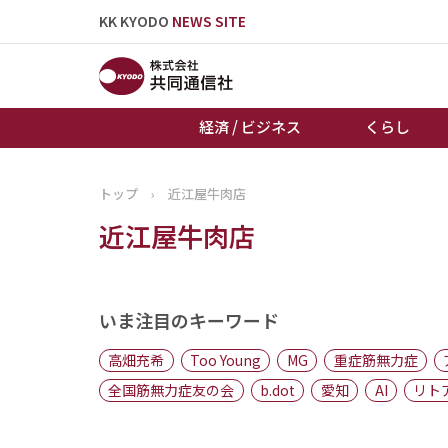
KK KYODO
NEWS SITE
経済 / ビジネス
くらし
トップ
›
近江屋牛肉店
トップページ
近江屋牛肉店
お知らせ
いま注目のキーワード
高畑充希
Too Young
MG
重症筋無力症
全国筋無力症友の会
b.dot
愛知
AI
リト