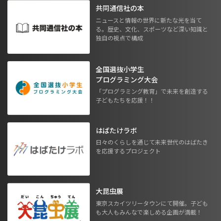
共同通信社の本
ニュースと情報の世界に新たな光を当て
る。歴史、文化、スポーツなど深い知識と
独自の視点で構成
全国選抜小学生
プログラミング大会
「プログラミング教育」で未来を創造する
子どもたちを応援！！
はばたけラボ
日々のくらしを通じて未来世代のはばたき
を応援するプロジェクト
大昆虫展
東京スカイツリータウンにて開催。子ども
も大人もみんなで楽しめる企画が満載！