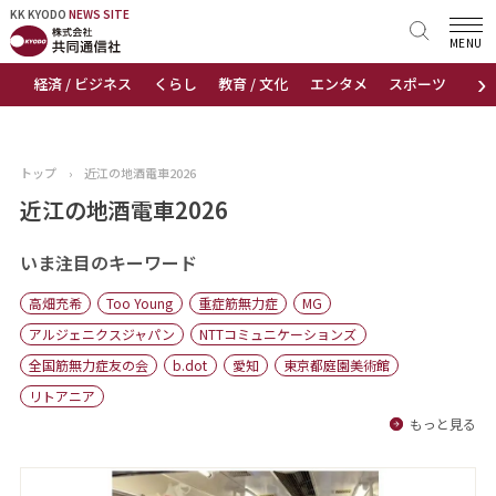
KK KYODO
KK KYODO
NEWS SITE
NEWS SITE
MENU
›
経済 / ビジネス
くらし
教育 / 文化
エンタメ
スポーツ
地
トップページ
お知らせ
トップ
›
近江の地酒電車2026
ニュース
近江の地酒電車2026
おすすめコンテンツ
いま注目のキーワード
高畑充希
Too Young
重症筋無力症
MG
出版物
アルジェニクスジャパン
NTTコミュニケーションズ
全国筋無力症友の会
b.dot
愛知
東京都庭園美術館
会社概要
リトアニア
もっと見る