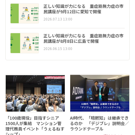
正しい知識が力になる 重症筋無力症の市
民講座が9月12日に愛知で開催
2026.07.13 13:00
正しい知識が力になる 重症筋無力症の市
民講座が8月8日に広島で開催
2026.06.15 13:00
「100歳現役」目指すシニア
AI時代、「暗黙知」は継承でき
1500人が集結 マンション管
るのか 「デジブレ」説明会／
理代務員イベント「うぇるねす
ラウンドテーブル
シップ」