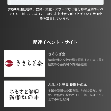
(株)共同通信社は、教育・文化・スポーツなど各分野の活動やイベ
ントを主催しています。一緒に未来社会を創り上げていく参加企
業を募集しています。
関連イベント・サイト
きさらぎ会
情報収集と交流の場を提供する日本で最も
歴史ある会員制の講演会組織
ふるさと発見 新聞社の本
全国の新聞社の出版物。地域の自然、歴
史、民俗から旅のガイド、郷土料理に至る
まで多彩に展開