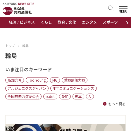
KK KYODO
KK KYODO
NEWS SITE
NEWS SITE
MENU
›
経済 / ビジネス
くらし
教育 / 文化
エンタメ
スポーツ
地
トップページ
お知らせ
トップ
›
輪島
ニュース
輪島
おすすめコンテンツ
いま注目のキーワード
高畑充希
Too Young
MG
重症筋無力症
出版物
アルジェニクスジャパン
NTTコミュニケーションズ
全国筋無力症友の会
b.dot
愛知
熊本
AI
会社概要
もっと見る