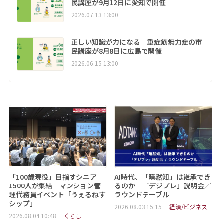
民講座が9月12日に愛知で開催
2026.07.13 13:00
正しい知識が力になる 重症筋無力症の市
民講座が8月8日に広島で開催
2026.06.15 13:00
「100歳現役」目指すシニア
AI時代、「暗黙知」は継承でき
1500人が集結 マンション管
るのか 「デジブレ」説明会／
理代務員イベント「うぇるねす
ラウンドテーブル
シップ」
2026.08.03 15:15
経済/ビジネス
2026.08.04 10:48
くらし