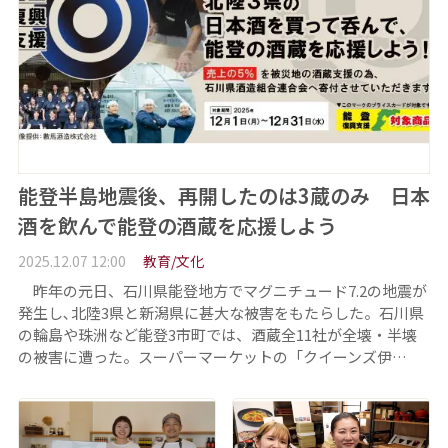
能登半島地震後、再開したのは3蔵のみ 日本
酒を飲んで能登の酒蔵を応援しよう
2025.12.07 12:00
教育/文化
昨年の元日、石川県能登地方でマグニチュード7.2の地震が
発生し､北陸3県と新潟県に甚大な被害をもたらした。石川県
の輪島や珠洲など能登3市町では、酒蔵全11社が全壊・半壊
の被害に遭った。スーパーマーケットの「クイーンズ伊…