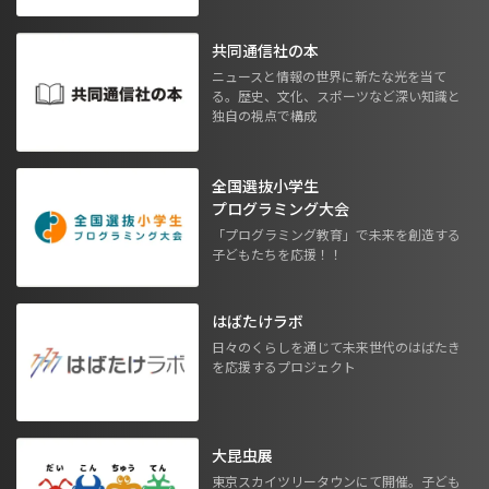
共同通信社の本
ニュースと情報の世界に新たな光を当て
る。歴史、文化、スポーツなど深い知識と
独自の視点で構成
全国選抜小学生
プログラミング大会
「プログラミング教育」で未来を創造する
子どもたちを応援！！
はばたけラボ
日々のくらしを通じて未来世代のはばたき
を応援するプロジェクト
大昆虫展
東京スカイツリータウンにて開催。子ども