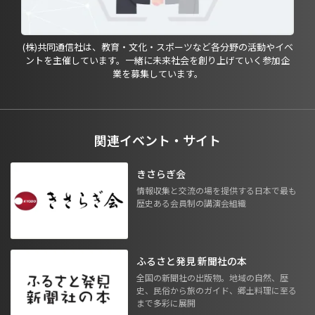
(株)共同通信社は、教育・文化・スポーツなど各分野の活動やイベ
ントを主催しています。一緒に未来社会を創り上げていく参加企
業を募集しています。
関連イベント・サイト
きさらぎ会
情報収集と交流の場を提供する日本で最も
歴史ある会員制の講演会組織
ふるさと発見 新聞社の本
全国の新聞社の出版物。地域の自然、歴
史、民俗から旅のガイド、郷土料理に至る
まで多彩に展開