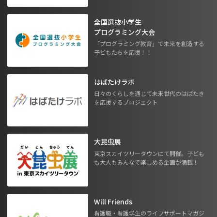
全国選抜小学生
プログラミング大会
「プログラミング教育」で未来を創造する
子どもたちを応援！！
はばたけラボ
日々のくらしを通じて未来世代のはばたき
を応援するプロジェクト
大昆虫展
東京スカイツリータウンにて開催。子ども
も大人もみんなで楽しめる企画が満載！
Will Friends
看護職・看護学生のライフサポートマガジ