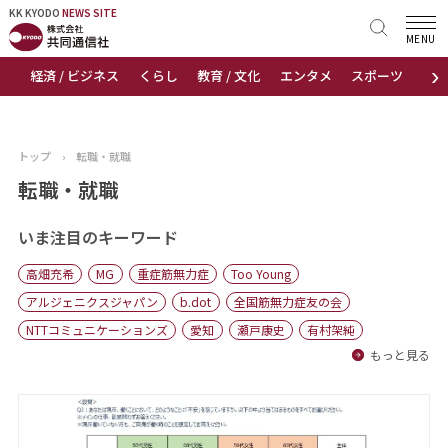
KK KYODO
KK KYODO
NEWS SITE
NEWS SITE
MENU
›
経済 / ビジネス
くらし
教育 / 文化
エンタメ
スポーツ
地
トップページ
お知らせ
トップ
›
転職・就職
ニュース
転職・就職
おすすめコンテンツ
いま注目のキーワード
高畑充希
MG
重症筋無力症
Too Young
出版物
アルジェニクスジャパン
b.dot
全国筋無力症友の会
NTTコミュニケーションズ
愛知
瀬戸康史
有村架純
会社概要
もっと見る