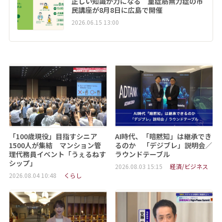
正しい知識が力になる 重症筋無力症の市
民講座が8月8日に広島で開催
2026.06.15 13:00
「100歳現役」目指すシニア
AI時代、「暗黙知」は継承でき
1500人が集結 マンション管
るのか 「デジブレ」説明会／
理代務員イベント「うぇるねす
ラウンドテーブル
シップ」
2026.08.03 15:15
経済/ビジネス
2026.08.04 10:48
くらし