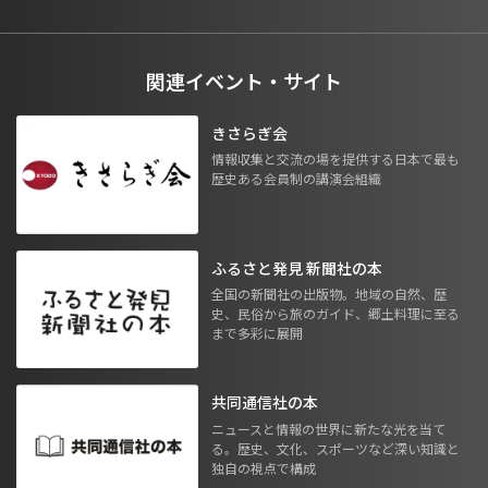
関連イベント・サイト
きさらぎ会
情報収集と交流の場を提供する日本で最も
歴史ある会員制の講演会組織
ふるさと発見 新聞社の本
全国の新聞社の出版物。地域の自然、歴
史、民俗から旅のガイド、郷土料理に至る
まで多彩に展開
共同通信社の本
ニュースと情報の世界に新たな光を当て
る。歴史、文化、スポーツなど深い知識と
独自の視点で構成