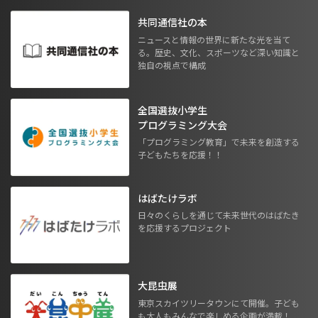
共同通信社の本
ニュースと情報の世界に新たな光を当て
る。歴史、文化、スポーツなど深い知識と
独自の視点で構成
全国選抜小学生
プログラミング大会
「プログラミング教育」で未来を創造する
子どもたちを応援！！
はばたけラボ
日々のくらしを通じて未来世代のはばたき
を応援するプロジェクト
大昆虫展
東京スカイツリータウンにて開催。子ども
も大人もみんなで楽しめる企画が満載！