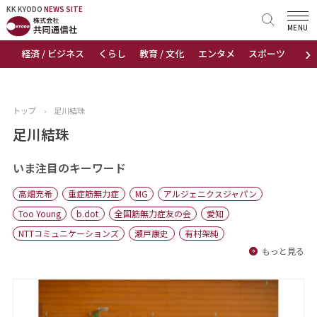
KK KYODO
KK KYODO
NEWS SITE
NEWS SITE
MENU
›
経済 / ビジネス
くらし
教育 / 文化
エンタメ
スポーツ
地
トップページ
お知らせ
トップ
›
足川結珠
ニュース
足川結珠
おすすめコンテンツ
いま注目のキーワード
高畑充希
重症筋無力症
MG
アルジェニクスジャパン
出版物
Too Young
b.dot
全国筋無力症友の会
愛知
NTTコミュニケーションズ
瀬戸康史
有村架純
会社概要
もっと見る