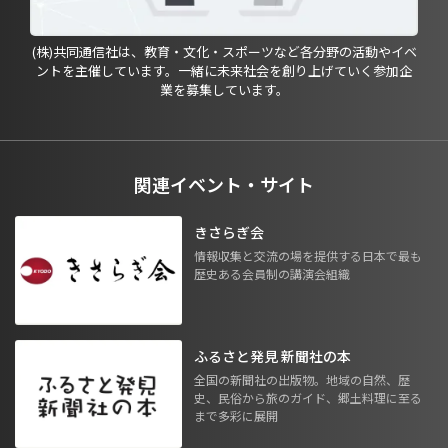
(株)共同通信社は、教育・文化・スポーツなど各分野の活動やイベ
ントを主催しています。一緒に未来社会を創り上げていく参加企
業を募集しています。
関連イベント・サイト
きさらぎ会
情報収集と交流の場を提供する日本で最も
歴史ある会員制の講演会組織
ふるさと発見 新聞社の本
全国の新聞社の出版物。地域の自然、歴
史、民俗から旅のガイド、郷土料理に至る
まで多彩に展開