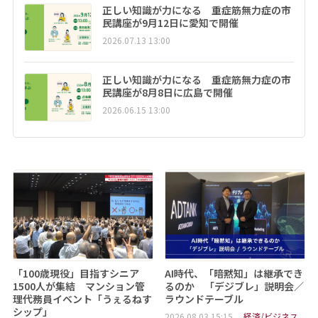
正しい知識が力になる 重症筋無力症の市
民講座が9月12日に愛知で開催
2026.07.13 13:00
正しい知識が力になる 重症筋無力症の市
民講座が8月8日に広島で開催
2026.06.15 13:00
「100歳現役」目指すシニア
AI時代、「暗黙知」は継承でき
1500人が集結 マンション管
るのか 「デジブレ」説明会／
理代務員イベント「うぇるねす
ラウンドテーブル
シップ」
2026.08.03 15:15
経済/ビジネス