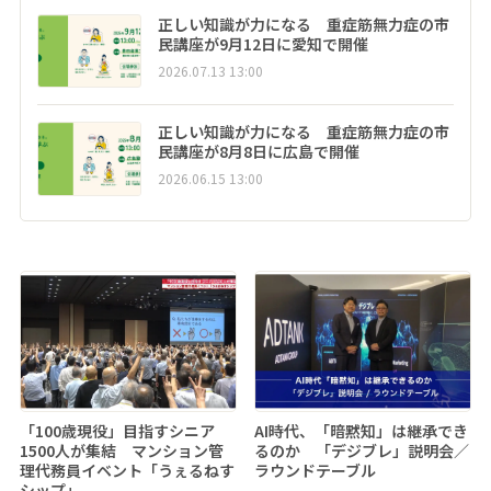
正しい知識が力になる 重症筋無力症の市
民講座が9月12日に愛知で開催
2026.07.13 13:00
正しい知識が力になる 重症筋無力症の市
民講座が8月8日に広島で開催
2026.06.15 13:00
「100歳現役」目指すシニア
AI時代、「暗黙知」は継承でき
1500人が集結 マンション管
るのか 「デジブレ」説明会／
理代務員イベント「うぇるねす
ラウンドテーブル
シップ」