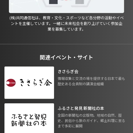
(株)共同通信社は、教育・文化・スポーツなど各分野の活動やイベ
ントを主催しています。一緒に未来社会を創り上げていく参加企
業を募集しています。
関連イベント・サイト
きさらぎ会
情報収集と交流の場を提供する日本で最も
歴史ある会員制の講演会組織
ふるさと発見 新聞社の本
全国の新聞社の出版物。地域の自然、歴
史、民俗から旅のガイド、郷土料理に至る
まで多彩に展開