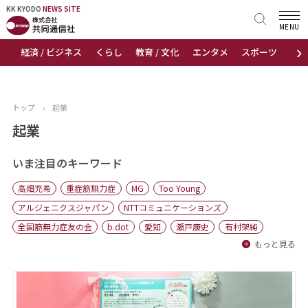
KK KYODO
KK KYODO
NEWS SITE
NEWS SITE
MENU
›
経済 / ビジネス
くらし
教育 / 文化
エンタメ
スポーツ
地
トップページ
お知らせ
トップ
›
起業
ニュース
起業
おすすめコンテンツ
いま注目のキーワード
高畑充希
重症筋無力症
MG
Too Young
出版物
アルジェニクスジャパン
NTTコミュニケーションズ
全国筋無力症友の会
b.dot
愛知
瀬戸康史
有村架純
会社概要
もっと見る