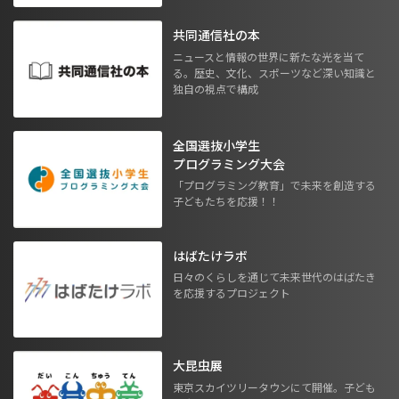
共同通信社の本
ニュースと情報の世界に新たな光を当て
る。歴史、文化、スポーツなど深い知識と
独自の視点で構成
全国選抜小学生
プログラミング大会
「プログラミング教育」で未来を創造する
子どもたちを応援！！
はばたけラボ
日々のくらしを通じて未来世代のはばたき
を応援するプロジェクト
大昆虫展
東京スカイツリータウンにて開催。子ども