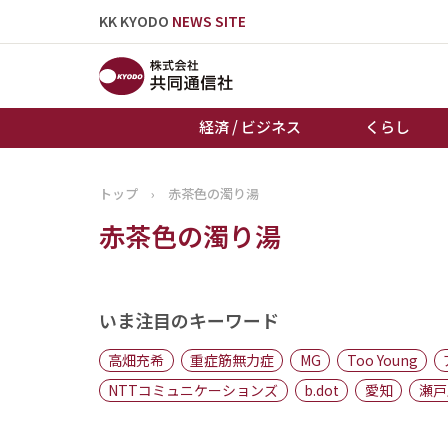
KK KYODO
NEWS SITE
経済 / ビジネス
くらし
トップ
›
赤茶色の濁り湯
トップページ
赤茶色の濁り湯
お知らせ
いま注目のキーワード
高畑充希
重症筋無力症
MG
Too Young
NTTコミュニケーションズ
b.dot
愛知
瀬戸