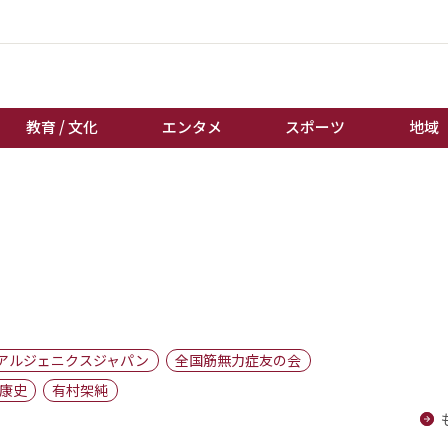
教育 / 文化
エンタメ
スポーツ
地域
経済 / ビジネス
誰もが輝いて働く社会へ
くらし
天皇杯サッカー
教育 / 文化
オートレース
エンタメ
競輪
スポーツ
ボートレース
地域
棋王戦
アルジェニクスジャパン
全国筋無力症友の会
キーパーソン
女流本因坊戦
康史
有村架純