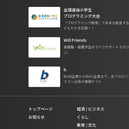
全国選抜小学生
プログラミング大会
「プログラミング教育」で未来を創造す
どもたちを応援！！
Will Friends
看護職・看護学生のライフサポートマガ
ン。
b.
BtoB企業からBtoC企業まで。全てのビジ
スマン必見の情報サイト
トップページ
経済 / ビジネス
お知らせ
くらし
教育 / 文化