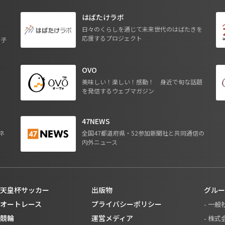
はばたけラボ
日々のくらしを通じて未来世代のはばたきを
応援するプロジェクト
る子
OVO
ジ
美味しい！楽しい！感動！ 身近で旬な話題
を発信するウェブマガジン
47NEWS
ネ
全国47都道府県・52参加新聞社と共同通信の
内外ニュース
天皇杯サッカー
出版物
グルー
オートレース
プライバシーポリシー
- 一
競輪
運営メディア
- 株