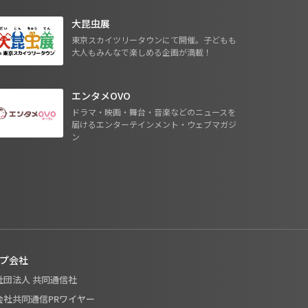
大昆虫展
東京スカイツリータウンにて開催。子どもも
大人もみんなで楽しめる企画が満載！
エンタメOVO
ドラマ・映画・舞台・音楽などのニュースを
届けるエンターテインメント・ウェブマガジ
ン
プ会社
般社団法人 共同通信社
式会社共同通信PRワイヤー