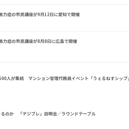
無力症の市民講座が9月12日に愛知で開催
無力症の市民講座が8月8日に広島で開催
1500人が集結 マンション管理代務員イベント「うぇるねすシップ
きるのか 「デジブレ」説明会／ラウンドテーブル