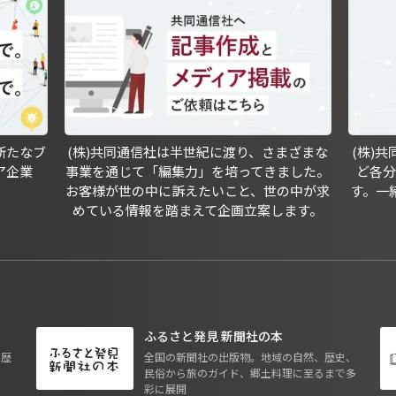
新たなブ
(株)共同通信社は半世紀に渡り、さまざまな
(株)
ア企業
事業を通じて「編集力」を培ってきました。
ど各
お客様が世の中に訴えたいこと、世の中が求
す。一
めている情報を踏まえて企画立案します。
ふるさと発見 新聞社の本
も歴
全国の新聞社の出版物。地域の自然、歴史、
民俗から旅のガイド、郷土料理に至るまで多
彩に展開