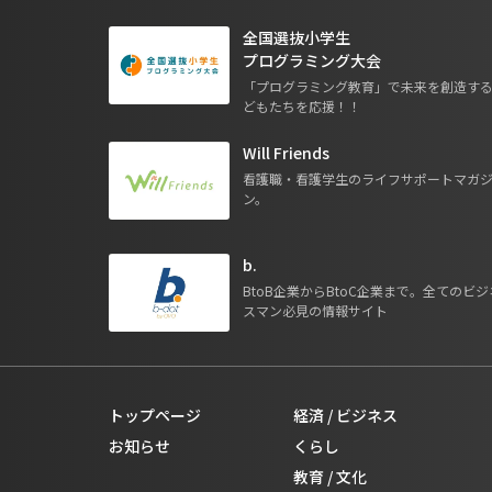
全国選抜小学生
プログラミング大会
「プログラミング教育」で未来を創造す
どもたちを応援！！
Will Friends
看護職・看護学生のライフサポートマガ
ン。
b.
BtoB企業からBtoC企業まで。全てのビジ
スマン必見の情報サイト
トップページ
経済 / ビジネス
お知らせ
くらし
教育 / 文化