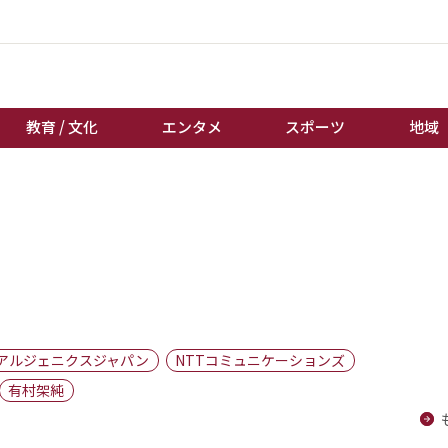
教育 / 文化
エンタメ
スポーツ
地域
経済 / ビジネス
誰もが輝いて働く社会へ
くらし
天皇杯サッカー
教育 / 文化
オートレース
エンタメ
競輪
スポーツ
ボートレース
地域
棋王戦
アルジェニクスジャパン
NTTコミュニケーションズ
キーパーソン
女流本因坊戦
有村架純