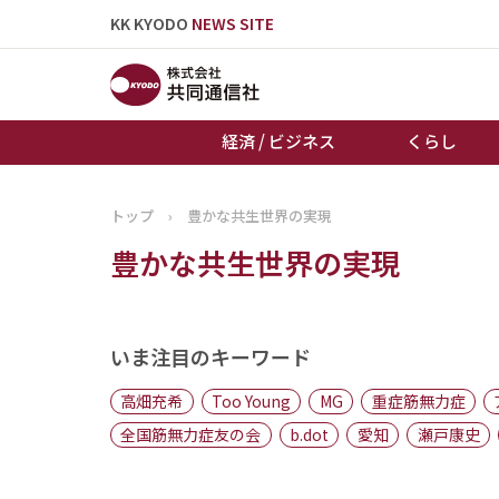
KK KYODO
NEWS SITE
経済 / ビジネス
くらし
トップ
›
豊かな共生世界の実現
トップページ
豊かな共生世界の実現
お知らせ
いま注目のキーワード
高畑充希
Too Young
MG
重症筋無力症
全国筋無力症友の会
b.dot
愛知
瀬戸康史