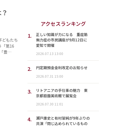
とは？
アクセスランキング
1.
正しい知識が力になる 重症筋
無力症の市民講座が9月12日に
子どもたち
愛知で開催
「第16
「豊…
2026.07.13 13:00
2.
円定期預金金利改定のお知らせ
2026.07.31 15:00
3.
リトアニアの手仕事の魅力 東
京都庭園美術館で展覧会
2026.07.30 11:01
4.
瀬戸康史と有村架純が9年ぶりの
共演「閉じ込められているもの