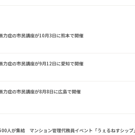
無力症の市民講座が10月3日に熊本で開催
無力症の市民講座が9月12日に愛知で開催
無力症の市民講座が8月8日に広島で開催
1500人が集結 マンション管理代務員イベント「うぇるねすシップ