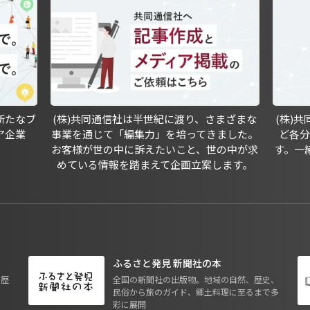
新たなブ
(株)共同通信社は半世紀に渡り、さまざまな
(株)
ア企業
事業を通じて「編集力」を培ってきました。
ど各
お客様が世の中に訴えたいこと、世の中が求
す。一
めている情報を踏まえて企画立案します。
ふるさと発見 新聞社の本
も歴
全国の新聞社の出版物。地域の自然、歴史、
民俗から旅のガイド、郷土料理に至るまで多
彩に展開