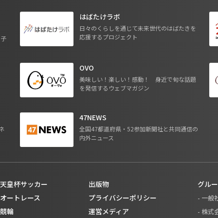
はばたけラボ
日々のくらしを通じて未来世代のはばたきを
応援するプロジェクト
る子
OVO
ジ
美味しい！楽しい！感動！ 身近で旬な話題
を発信するウェブマガジン
47NEWS
ネ
全国47都道府県・52参加新聞社と共同通信の
内外ニュース
天皇杯サッカー
出版物
グルー
オートレース
プライバシーポリシー
- 一
競輪
運営メディア
- 株