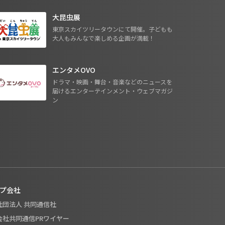
大昆虫展
東京スカイツリータウンにて開催。子どもも
大人もみんなで楽しめる企画が満載！
エンタメOVO
ドラマ・映画・舞台・音楽などのニュースを
届けるエンターテインメント・ウェブマガジ
ン
プ会社
般社団法人 共同通信社
式会社共同通信PRワイヤー