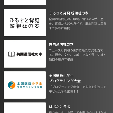
ふるさと発見 新聞社の本
全国の新聞社の出版物。地域の自然、歴
史、民俗から旅のガイド、郷土料理に至る
まで多彩に展開
共同通信社の本
ニュースと情報の世界に新たな光を当て
る。歴史、文化、スポーツなど深い知識と
独自の視点で構成
全国選抜小学生
プログラミング大会
「プログラミング教育」で未来を創造する
子どもたちを応援！！
はばたけラボ
日々のくらしを通じて未来世代のはばたき