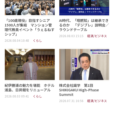
「100歳現役」目指すシニア
AI時代、「暗黙知」は継承でき
1500人が集結 マンション管
るのか 「デジブレ」説明会／
理代務員イベント「うぇるねす
ラウンドテーブル
シップ」
2026.08.03 15:15
経済/ビジネス
2026.08.04 10:48
くらし
紀伊勝浦の魅力を堪能 ホテル
株式会社識学 第1回
浦島、日昇館をリニューアル
SHIKIGAKU High-Phase
Summit
2026.08.03 09:41
くらし
2026.07.31 16:56
経済/ビジネス