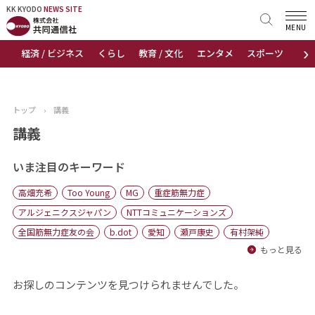
KK KYODO
KK KYODO
NEWS SITE
NEWS SITE
MENU
›
経済 / ビジネス
くらし
教育 / 文化
エンタメ
スポーツ
地
トップページ
お知らせ
トップ
›
講義
ニュース
講義
おすすめコンテンツ
いま注目のキーワード
高畑充希
Too Young
MG
重症筋無力症
出版物
アルジェニクスジャパン
NTTコミュニケーションズ
全国筋無力症友の会
b.dot
愛知
瀬戸康史
有村架純
会社概要
もっと見る
お探しのコンテンツを見つけられませんでした。