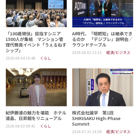
「100歳現役」目指すシニア
AI時代、「暗黙知」は継承でき
1500人が集結 マンション管
るのか 「デジブレ」説明会／
理代務員イベント「うぇるねす
ラウンドテーブル
シップ」
2026.08.03 15:15
経済/ビジネス
2026.08.04 10:48
くらし
紀伊勝浦の魅力を堪能 ホテル
株式会社識学 第1回
浦島、日昇館をリニューアル
SHIKIGAKU High-Phase
Summit
2026.08.03 09:41
くらし
2026.07.31 16:56
経済/ビジネス