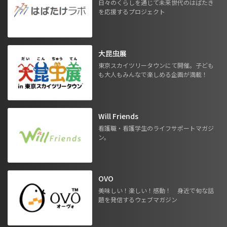
日々のくらしを通じて未来世代のはばたき
を応援するプロジェクト
大昆虫展
東京スカイツリータウンにて開催。子ども
も大人もみんなで楽しめる企画が満載！
Will Friends
看護職・看護学生のライフサポートマガジ
ン。
OVO
美味しい！楽しい！感動！ 身近で旬な話
題を発信するウェブマガジン