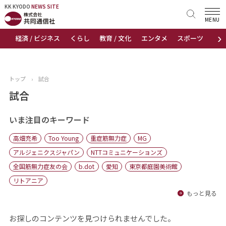
KK KYODO
KK KYODO
NEWS SITE
NEWS SITE
MENU
›
経済 / ビジネス
くらし
教育 / 文化
エンタメ
スポーツ
地
トップページ
お知らせ
トップ
›
試合
ニュース
試合
おすすめコンテンツ
いま注目のキーワード
高畑充希
Too Young
重症筋無力症
MG
出版物
アルジェニクスジャパン
NTTコミュニケーションズ
全国筋無力症友の会
b.dot
愛知
東京都庭園美術館
会社概要
リトアニア
もっと見る
お探しのコンテンツを見つけられませんでした。