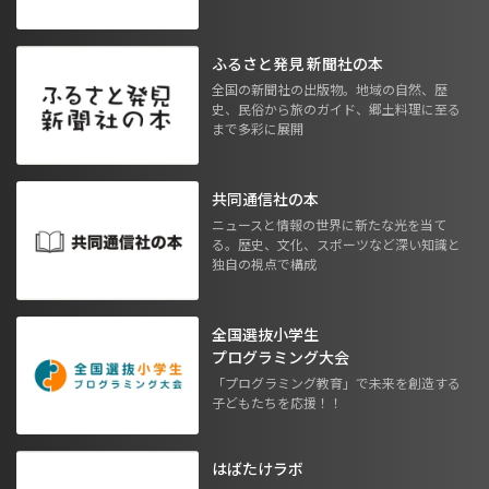
ふるさと発見 新聞社の本
全国の新聞社の出版物。地域の自然、歴
史、民俗から旅のガイド、郷土料理に至る
まで多彩に展開
共同通信社の本
ニュースと情報の世界に新たな光を当て
る。歴史、文化、スポーツなど深い知識と
独自の視点で構成
全国選抜小学生
プログラミング大会
「プログラミング教育」で未来を創造する
子どもたちを応援！！
はばたけラボ