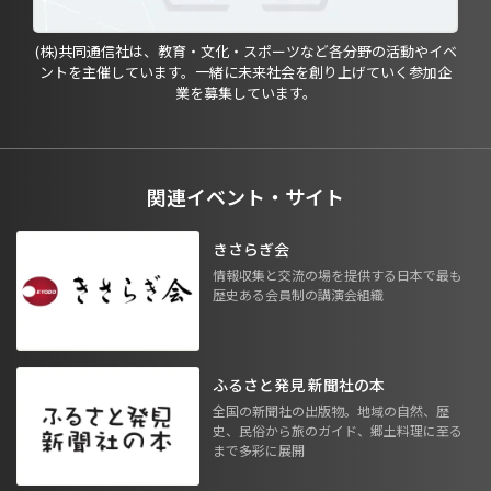
(株)共同通信社は、教育・文化・スポーツなど各分野の活動やイベ
ントを主催しています。一緒に未来社会を創り上げていく参加企
業を募集しています。
関連イベント・サイト
きさらぎ会
情報収集と交流の場を提供する日本で最も
歴史ある会員制の講演会組織
ふるさと発見 新聞社の本
全国の新聞社の出版物。地域の自然、歴
史、民俗から旅のガイド、郷土料理に至る
まで多彩に展開