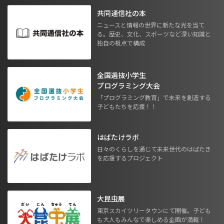
共同通信社の本
ニュースと情報の世界に新たな光を当て
る。歴史、文化、スポーツなど深い知識と
独自の視点で構成
全国選抜小学生
プログラミング大会
「プログラミング教育」で未来を創造する
子どもたちを応援！！
はばたけラボ
日々のくらしを通じて未来世代のはばたき
を応援するプロジェクト
大昆虫展
東京スカイツリータウンにて開催。子ども
も大人もみんなで楽しめる企画が満載！