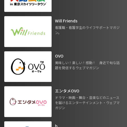
Will Friends
看護職・看護学生のライフサポートマガジ
ン。
OVO
美味しい！楽しい！感動！ 身近で旬な話
題を発信するウェブマガジン
エンタメOVO
ドラマ・映画・舞台・音楽などのニュース
を届けるエンターテインメント・ウェブマ
ガジン
b.