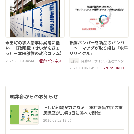
永田町の求人倍率は異常に低
損傷バンパーを新品のバンパ
い 【政眼鏡（せいがんきょ
ーへ マツダが取り組む「水平
う）－本田雅俊の政治コラム】
リサイクル」
2025.07.10 08:44
経済/ビジネス
提供
自動車リサイクル促進センター
2026.08.06 14:12
SPONSORED
編集部からのお知らせ
正しい知識が力になる 重症筋無力症の市
民講座が10月3日に熊本で開催
2026.07.27 13:00