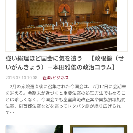
強い総理ほど国会に気を遣う 【政眼鏡（せ
いがんきょう）－本田雅俊の政治コラム】
2026.07.10 10:08
経済/ビジネス
2月の衆院選直後に召集された今国会は、7月17日に会期末
を迎える。会期末が近づくと重要法案の処理方法でもめるこ
とは珍しくなく、今国会でも皇室典範改正案や国旗損壊処罰
法案、副首都法案などを巡ってドタバタ劇が繰り広げられ
て…