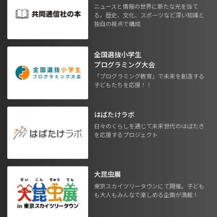
ニュースと情報の世界に新たな光を当て
る。歴史、文化、スポーツなど深い知識と
独自の視点で構成
全国選抜小学生
プログラミング大会
「プログラミング教育」で未来を創造する
子どもたちを応援！！
はばたけラボ
日々のくらしを通じて未来世代のはばたき
を応援するプロジェクト
大昆虫展
東京スカイツリータウンにて開催。子ども
も大人もみんなで楽しめる企画が満載！