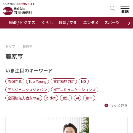
KK KYODO
KK KYODO
NEWS SITE
NEWS SITE
MENU
›
経済 / ビジネス
くらし
教育 / 文化
エンタメ
スポーツ
地
トップページ
お知らせ
トップ
›
藤原亨
ニュース
藤原亨
おすすめコンテンツ
いま注目のキーワード
高畑充希
Too Young
重症筋無力症
MG
出版物
アルジェニクスジャパン
NTTコミュニケーションズ
全国筋無力症友の会
b.dot
愛知
AI
熊本
会社概要
もっと見る