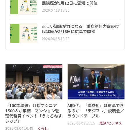
民講座が9月12日に愛知で開催
2026.07.13 13:00
正しい知識が力になる 重症筋無力症の市
民講座が8月8日に広島で開催
2026.06.15 13:00
「100歳現役」目指すシニア
AI時代、「暗黙知」は継承でき
1500人が集結 マンション管
るのか 「デジブレ」説明会／
理代務員イベント「うぇるねす
ラウンドテーブル
シップ」
2026.08.03 15:15
経済/ビジネス
2026.08.04 10:48
くらし