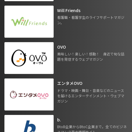
Will Friends
看護職・看護学生のライフサポートマガジ
ン。
OVO
美味しい！楽しい！感動！ 身近で旬な話
題を発信するウェブマガジン
エンタメOVO
ドラマ・映画・舞台・音楽などのニュース
を届けるエンターテインメント・ウェブマ
ガジン
b.
BtoB企業からBtoC企業まで。全てのビジネ
スマン必見の情報サイト