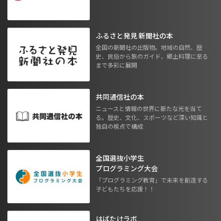
ふるさと発見 新聞社の本
全国の新聞社の出版物。地域の自然、歴
史、民俗から旅のガイド、郷土料理に至る
まで多彩に展開
共同通信社の本
ニュースと情報の世界に新たな光を当て
る。歴史、文化、スポーツなど深い知識と
独自の視点で構成
全国選抜小学生
プログラミング大会
「プログラミング教育」で未来を創造する
子どもたちを応援！！
はばたけラボ