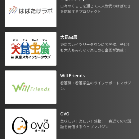
日々のくらしを通じて未来世代のはばたき
を応援するプロジェクト
大昆虫展
東京スカイツリータウンにて開催。子ども
も大人もみんなで楽しめる企画が満載！
Will Friends
看護職・看護学生のライフサポートマガジ
ン。
OVO
美味しい！楽しい！感動！ 身近で旬な話
題を発信するウェブマガジン