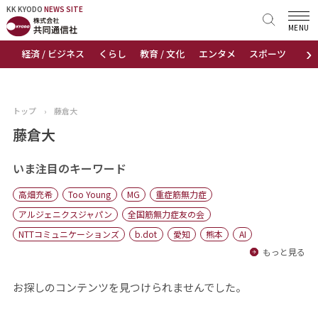
KK KYODO
KK KYODO
NEWS SITE
NEWS SITE
MENU
›
経済 / ビジネス
くらし
教育 / 文化
エンタメ
スポーツ
地
トップページ
お知らせ
トップ
›
藤倉大
ニュース
藤倉大
おすすめコンテンツ
いま注目のキーワード
高畑充希
Too Young
MG
重症筋無力症
出版物
アルジェニクスジャパン
全国筋無力症友の会
NTTコミュニケーションズ
b.dot
愛知
熊本
AI
会社概要
もっと見る
お探しのコンテンツを見つけられませんでした。