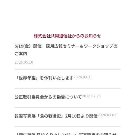
株式会社共同通信社からのお知らせ
6/19(金）開催 採用広報セミナー＆ワークショップの
ご案内
2026.05.10
2026.03.31
「世界年鑑」を休刊いたします
2026.02.25
公正取引委員会からの勧告について
2026.02.03
報道写真展「食の戦後史」2月10日より開催
「羽生結弦 日めくりカレンダー」写真変更のお知らせ