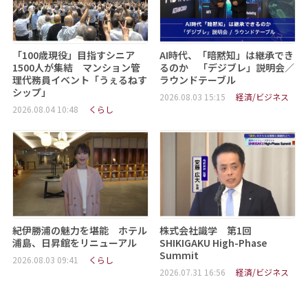
「100歳現役」目指すシニア
AI時代、「暗黙知」は継承でき
1500人が集結 マンション管
るのか 「デジブレ」説明会／
理代務員イベント「うぇるねす
ラウンドテーブル
シップ」
2026.08.03 15:15
経済/ビジネス
2026.08.04 10:48
くらし
紀伊勝浦の魅力を堪能 ホテル
株式会社識学 第1回
浦島、日昇館をリニューアル
SHIKIGAKU High-Phase
Summit
2026.08.03 09:41
くらし
2026.07.31 16:56
経済/ビジネス