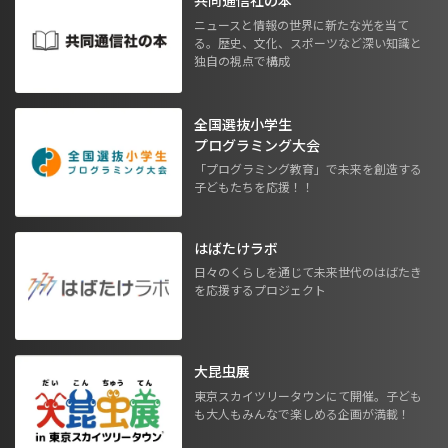
共同通信社の本
ニュースと情報の世界に新たな光を当て
る。歴史、文化、スポーツなど深い知識と
独自の視点で構成
全国選抜小学生
プログラミング大会
「プログラミング教育」で未来を創造する
子どもたちを応援！！
はばたけラボ
日々のくらしを通じて未来世代のはばたき
を応援するプロジェクト
大昆虫展
東京スカイツリータウンにて開催。子ども
も大人もみんなで楽しめる企画が満載！