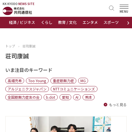
KK KYODO
KK KYODO
NEWS SITE
NEWS SITE
MENU
›
経済 / ビジネス
くらし
教育 / 文化
エンタメ
スポーツ
地
トップページ
お知らせ
トップ
›
荘司康誠
ニュース
荘司康誠
おすすめコンテンツ
いま注目のキーワード
高畑充希
Too Young
重症筋無力症
MG
出版物
アルジェニクスジャパン
NTTコミュニケーションズ
全国筋無力症友の会
b.dot
愛知
AI
熊本
会社概要
もっと見る