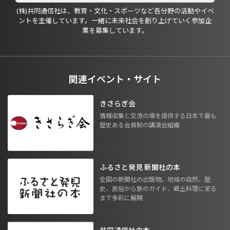
(株)共同通信社は、教育・文化・スポーツなど各分野の活動やイベ
ントを主催しています。一緒に未来社会を創り上げていく参加企
業を募集しています。
関連イベント・サイト
きさらぎ会
情報収集と交流の場を提供する日本で最も
歴史ある会員制の講演会組織
ふるさと発見 新聞社の本
全国の新聞社の出版物。地域の自然、歴
史、民俗から旅のガイド、郷土料理に至る
まで多彩に展開