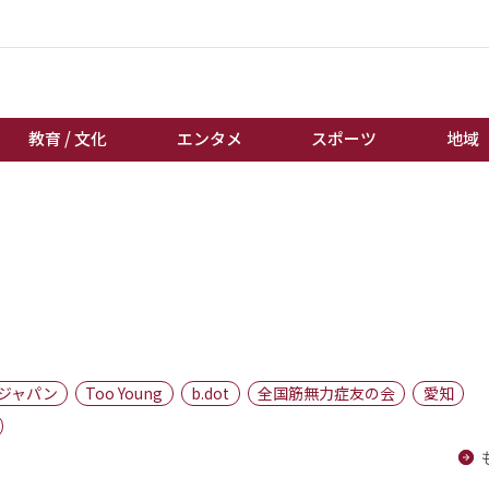
教育 / 文化
エンタメ
スポーツ
地域
経済 / ビジネス
誰もが輝いて働く社会へ
くらし
天皇杯サッカー
教育 / 文化
オートレース
エンタメ
競輪
スポーツ
ボートレース
地域
棋王戦
ジャパン
Too Young
b.dot
全国筋無力症友の会
愛知
キーパーソン
女流本因坊戦