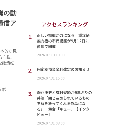
業の動
通信ア
アクセスランキング
1.
正しい知識が力になる 重症筋
無力症の市民講座が9月12日に
愛知で開催
本的な見
2026.07.13 13:00
方向性」
な政策転…
2.
円定期預金金利改定のお知らせ
2026.07.31 15:00
ラボ
3.
瀬戸康史と有村架純が9年ぶりの
共演「閉じ込められているもの
を解き放ってくれる作品にな
る」 舞台「キュー」【インタ
ビュー】
2026.07.31 08:00