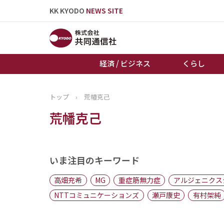
KK KYODO
NEWS SITE
経済 / ビジネス
くらし
トップ
›
荒幡克己
トップページ
荒幡克己
お知らせ
いま注目のキーワード
高畑充希
MG
重症筋無力症
アルジェニクス
NTTコミュニケーションズ
瀬戸康史
有村架純