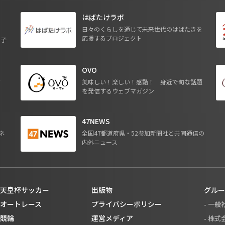
はばたけラボ
日々のくらしを通じて未来世代のはばたきを
応援するプロジェクト
る子
OVO
ジ
美味しい！楽しい！感動！ 身近で旬な話題
を発信するウェブマガジン
47NEWS
ネ
全国47都道府県・52参加新聞社と共同通信の
内外ニュース
天皇杯サッカー
出版物
グルー
オートレース
プライバシーポリシー
- 一
競輪
運営メディア
- 株