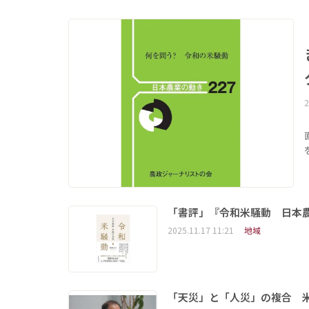
2
「書評」『令和米騒動 日本
2025.11.17 11:21
地域
「天災」と「人災」の複合 