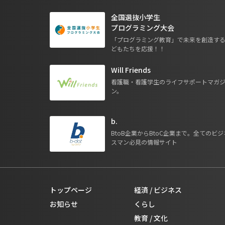
全国選抜小学生
プログラミング大会
「プログラミング教育」で未来を創造す
どもたちを応援！！
Will Friends
看護職・看護学生のライフサポートマガ
ン。
b.
BtoB企業からBtoC企業まで。全てのビジ
スマン必見の情報サイト
トップページ
経済 / ビジネス
お知らせ
くらし
教育 / 文化