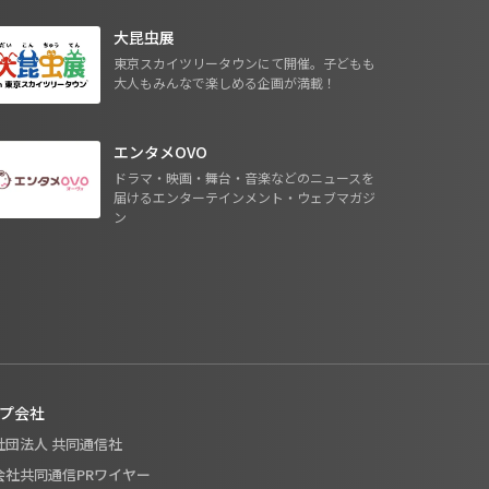
大昆虫展
東京スカイツリータウンにて開催。子どもも
大人もみんなで楽しめる企画が満載！
エンタメOVO
ドラマ・映画・舞台・音楽などのニュースを
届けるエンターテインメント・ウェブマガジ
ン
プ会社
般社団法人 共同通信社
式会社共同通信PRワイヤー