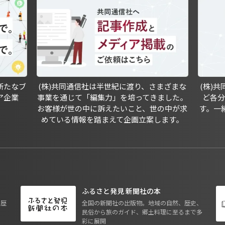
新たなブ
(株)共同通信社は半世紀に渡り、さまざまな
(株)
ア企業
事業を通じて「編集力」を培ってきました。
ど各
お客様が世の中に訴えたいこと、世の中が求
す。一
めている情報を踏まえて企画立案します。
ふるさと発見 新聞社の本
も歴
全国の新聞社の出版物。地域の自然、歴史、
民俗から旅のガイド、郷土料理に至るまで多
彩に展開