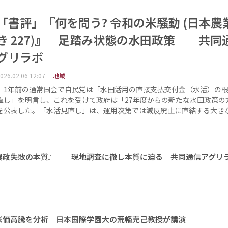
「書評」『何を問う? 令和の米騒動 (日本農
き 227)』 足踏み状態の水田政策 共同
グリラボ
026.02.06 12:07
地域
1年前の通常国会で自民党は「水田活用の直接支払交付金（水活）の根
直し」を明言し、これを受けて政府は「27年度からの新たな水田政策の
を公表した。「水活見直し」は、運用次第では減反廃止に直結する大き
農政失敗の本質』 現地調査に徹し本質に迫る 共同通信アグリ
米価高騰を分析 日本国際学園大の荒幡克己教授が講演