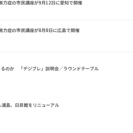
無力症の市民講座が9月12日に愛知で開催
無力症の市民講座が8月8日に広島で開催
きるのか 「デジブレ」説明会／ラウンドテーブル
ル浦島、日昇館をリニューアル