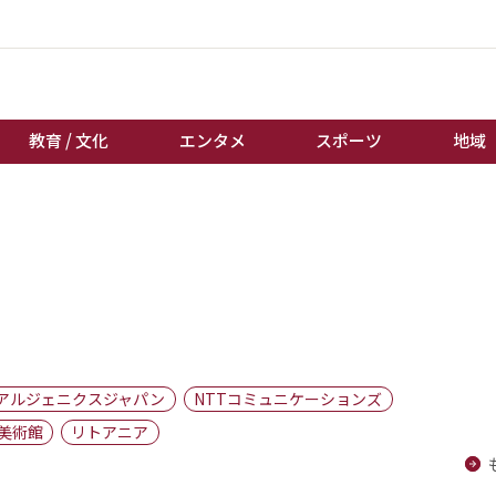
教育 / 文化
エンタメ
スポーツ
地域
経済 / ビジネス
誰もが輝いて働く社会へ
くらし
天皇杯サッカー
教育 / 文化
オートレース
エンタメ
競輪
スポーツ
ボートレース
地域
棋王戦
アルジェニクスジャパン
NTTコミュニケーションズ
キーパーソン
女流本因坊戦
美術館
リトアニア