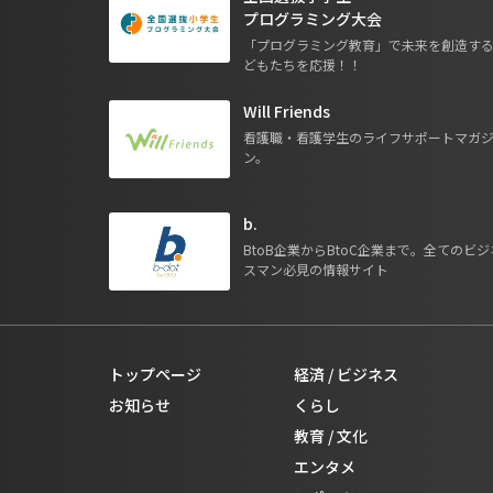
プログラミング大会
「プログラミング教育」で未来を創造す
どもたちを応援！！
Will Friends
看護職・看護学生のライフサポートマガ
ン。
b.
BtoB企業からBtoC企業まで。全てのビジ
スマン必見の情報サイト
トップページ
経済 / ビジネス
お知らせ
くらし
教育 / 文化
エンタメ