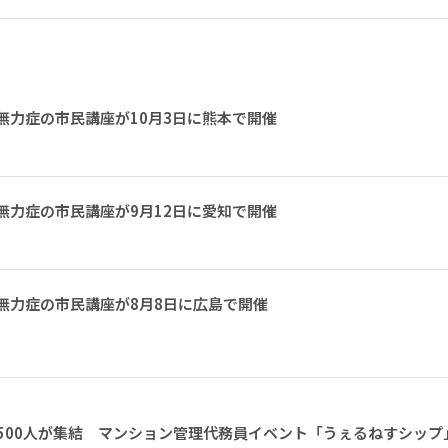
無力症の市民講座が10月3日に熊本で開催
無力症の市民講座が9月12日に愛知で開催
無力症の市民講座が8月8日に広島で開催
1500人が集結 マンション管理代務員イベント「うぇるねすシップ