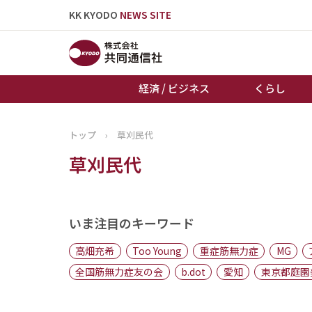
KK KYODO
NEWS SITE
経済 / ビジネス
くらし
トップ
›
草刈民代
トップページ
草刈民代
お知らせ
いま注目のキーワード
高畑充希
Too Young
重症筋無力症
MG
全国筋無力症友の会
b.dot
愛知
東京都庭園