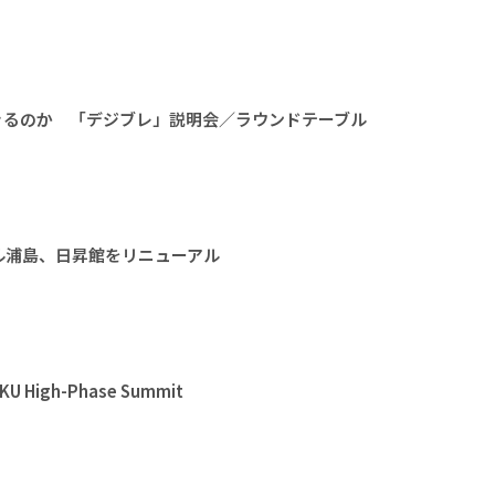
きるのか 「デジブレ」説明会／ラウンドテーブル
ル浦島、日昇館をリニューアル
High-Phase Summit