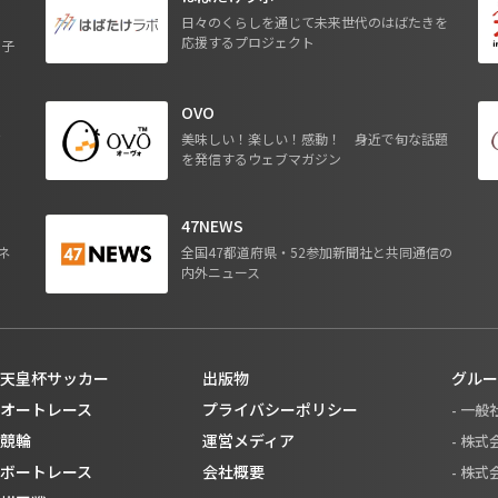
日々のくらしを通じて未来世代のはばたきを
応援するプロジェクト
る子
OVO
ジ
美味しい！楽しい！感動！ 身近で旬な話題
を発信するウェブマガジン
47NEWS
ネ
全国47都道府県・52参加新聞社と共同通信の
内外ニュース
天皇杯サッカー
出版物
グルー
オートレース
プライバシーポリシー
- 一
競輪
運営メディア
- 株
ボートレース
会社概要
- 株