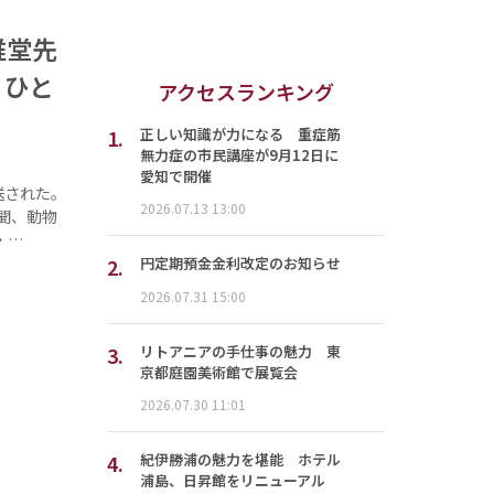
椎堂先
うひと
アクセスランキング
1.
正しい知識が力になる 重症筋
無力症の市民講座が9月12日に
愛知で開催
送された。
2026.07.13 13:00
聞、動物
・…
2.
円定期預金金利改定のお知らせ
2026.07.31 15:00
3.
リトアニアの手仕事の魅力 東
京都庭園美術館で展覧会
2026.07.30 11:01
4.
紀伊勝浦の魅力を堪能 ホテル
浦島、日昇館をリニューアル