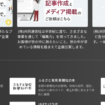
新たなブ
(株)共同通信社は半世紀に渡り、さまざまな
(株)
ア企業
事業を通じて「編集力」を培ってきました。
ど各
お客様が世の中に訴えたいこと、世の中が求
す。一
めている情報を踏まえて企画立案します。
ふるさと発見 新聞社の本
も歴
全国の新聞社の出版物。地域の自然、歴史、
民俗から旅のガイド、郷土料理に至るまで多
彩に展開
はばたけラボ