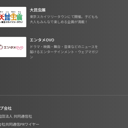
大昆虫展
東京スカイツリータウンにて開催。子どもも
大人もみんなで楽しめる企画が満載！
エンタメOVO
ドラマ・映画・舞台・音楽などのニュースを
届けるエンターテインメント・ウェブマガジ
ン
プ会社
般社団法人 共同通信社
式会社共同通信PRワイヤー