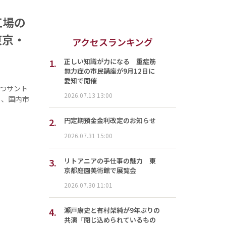
工場の
東京・
アクセスランキング
1.
正しい知識が力になる 重症筋
無力症の市民講座が9月12日に
愛知で開催
つサント
2026.07.13 13:00
し、国内市
2.
円定期預金金利改定のお知らせ
2026.07.31 15:00
3.
リトアニアの手仕事の魅力 東
京都庭園美術館で展覧会
2026.07.30 11:01
4.
瀬戸康史と有村架純が9年ぶりの
共演「閉じ込められているもの