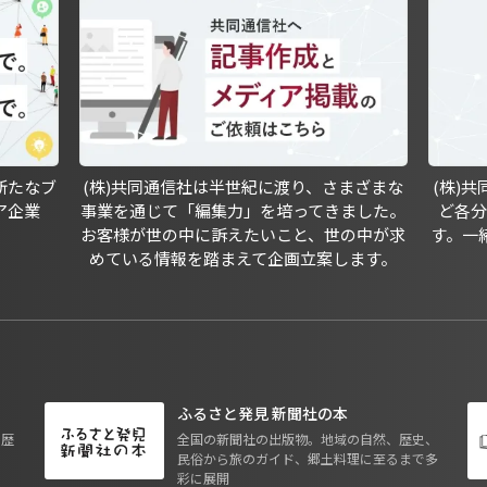
新たなブ
(株)共同通信社は半世紀に渡り、さまざまな
(株)
ア企業
事業を通じて「編集力」を培ってきました。
ど各
お客様が世の中に訴えたいこと、世の中が求
す。一
めている情報を踏まえて企画立案します。
ふるさと発見 新聞社の本
も歴
全国の新聞社の出版物。地域の自然、歴史、
民俗から旅のガイド、郷土料理に至るまで多
彩に展開