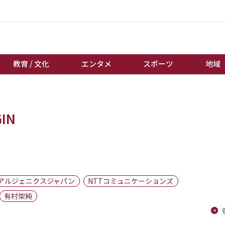
教育 / 文化
エンタメ
スポーツ
地域
経済 / ビジネス
誰もが輝いて働く社会へ
IN
くらし
天皇杯サッカー
教育 / 文化
オートレース
エンタメ
競輪
スポーツ
ボートレース
地域
棋王戦
アルジェニクスジャパン
NTTコミュニケーションズ
キーパーソン
女流本因坊戦
有村架純