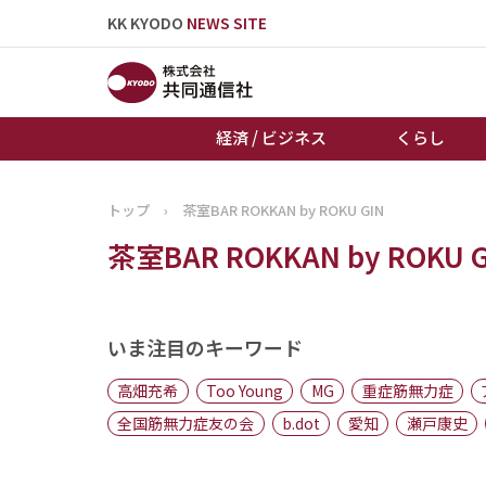
KK KYODO
NEWS SITE
経済 / ビジネス
くらし
トップ
›
茶室BAR ROKKAN by ROKU GIN
トップページ
茶室BAR ROKKAN by ROKU G
お知らせ
いま注目のキーワード
高畑充希
Too Young
MG
重症筋無力症
全国筋無力症友の会
b.dot
愛知
瀬戸康史