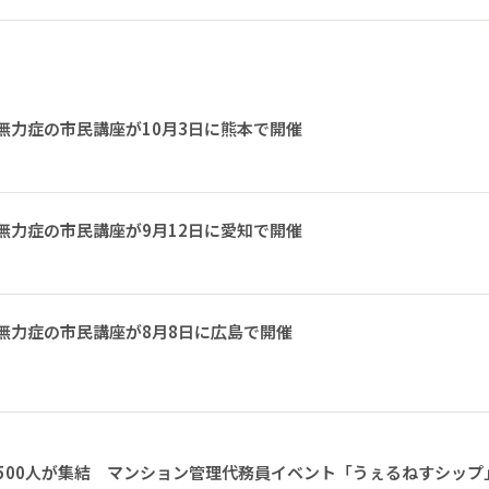
無力症の市民講座が10月3日に熊本で開催
無力症の市民講座が9月12日に愛知で開催
無力症の市民講座が8月8日に広島で開催
1500人が集結 マンション管理代務員イベント「うぇるねすシップ