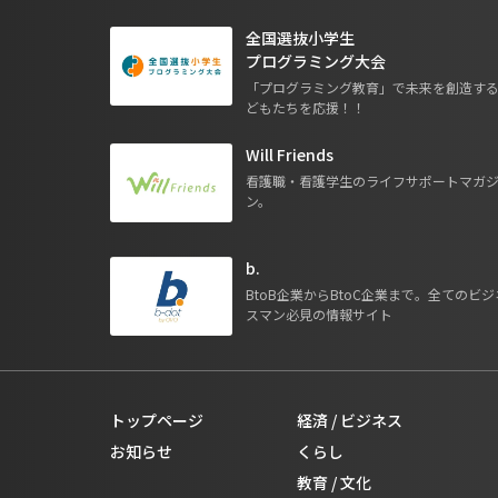
全国選抜小学生
プログラミング大会
「プログラミング教育」で未来を創造す
どもたちを応援！！
Will Friends
看護職・看護学生のライフサポートマガ
ン。
b.
BtoB企業からBtoC企業まで。全てのビジ
スマン必見の情報サイト
トップページ
経済 / ビジネス
お知らせ
くらし
教育 / 文化