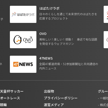
はばたけラボ
日々のくらしを通じて未来世代のはばたきを
応援するプロジェクト
る子
OVO
ジ
美味しい！楽しい！感動！ 身近で旬な話題
を発信するウェブマガジン
47NEWS
ネ
全国47都道府県・52参加新聞社と共同通信の
内外ニュース
天皇杯サッカー
出版物
グルー
オートレース
プライバシーポリシー
- 一
競輪
運営メディア
- 株