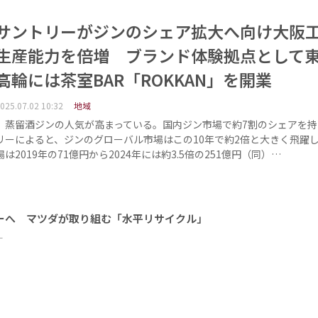
サントリーがジンのシェア拡大へ向け大阪
生産能力を倍増 ブランド体験拠点として
高輪には茶室BAR「ROKKAN」を開業
025.07.02 10:32
地域
蒸留酒ジンの人気が高まっている。国内ジン市場で約7割のシェアを持
リーによると、ジンのグローバル市場はこの10年で約2倍と大きく飛躍
場は2019年の71億円から2024年には約3.5倍の251億円（同）…
ーへ マツダが取り組む「水平リサイクル」
ー