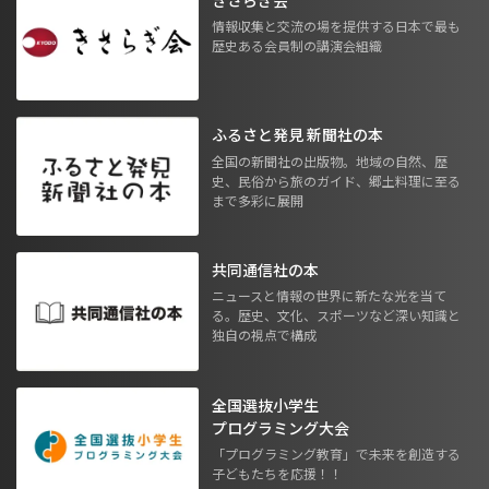
情報収集と交流の場を提供する日本で最も
歴史ある会員制の講演会組織
ふるさと発見 新聞社の本
全国の新聞社の出版物。地域の自然、歴
史、民俗から旅のガイド、郷土料理に至る
まで多彩に展開
共同通信社の本
ニュースと情報の世界に新たな光を当て
る。歴史、文化、スポーツなど深い知識と
独自の視点で構成
全国選抜小学生
プログラミング大会
「プログラミング教育」で未来を創造する
子どもたちを応援！！