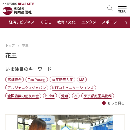
KK KYODO
KK KYODO
NEWS SITE
NEWS SITE
MENU
›
経済 / ビジネス
くらし
教育 / 文化
エンタメ
スポーツ
地
トップページ
お知らせ
トップ
›
花王
ニュース
花王
おすすめコンテンツ
いま注目のキーワード
高畑充希
Too Young
重症筋無力症
MG
出版物
アルジェニクスジャパン
NTTコミュニケーションズ
全国筋無力症友の会
b.dot
愛知
AI
東京都庭園美術館
会社概要
もっと見る