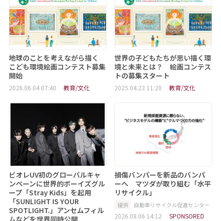
地球のことを考えながら描く
世界の子どもたちが思い描く環
こども環境絵画コンテスト募集
境と未来とは？ 絵画コンテス
開始
トの募集スタート
2026.06.04 07:40
教育/文化
2025.04.23 11:20
教育/文化
ビオレUV初のグローバルキャ
損傷バンパーを新品のバンパ
ンペーンに世界的ボーイズグル
ーへ マツダが取り組む「水平
ープ「Stray Kids」を起用
リサイクル」
「SUNLIGHT IS YOUR
提供
自動車リサイクル促進センター
SPOTLIGHT.」アンセムフィル
2026.08.06 14:12
SPONSORED
ムなどを世界同時公開