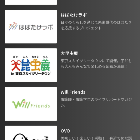
はばたけラボ
日々のくらしを通じて未来世代のはばたき
を応援するプロジェクト
大昆虫展
東京スカイツリータウンにて開催。子ども
も大人もみんなで楽しめる企画が満載！
Will Friends
看護職・看護学生のライフサポートマガジ
ン。
OVO
美味しい！楽しい！感動！ 身近で旬な話