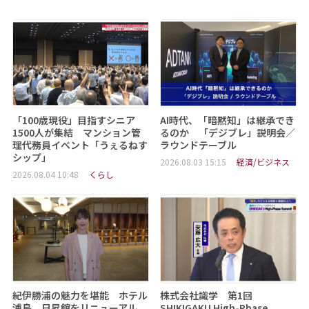
「100歳現役」目指すシニア
AI時代、「暗黙知」は継承でき
1500人が集結 マンション管
るのか 「デジブレ」説明会／
理代務員イベント「うぇるねす
ラウンドテーブル
シップ」
2026.08.03 15:15
経済/ビジネス
2026.08.04 10:48
くらし
紀伊勝浦の魅力を堪能 ホテル
株式会社識学 第1回
浦島、日昇館をリニューアル
SHIKIGAKU High-Phase