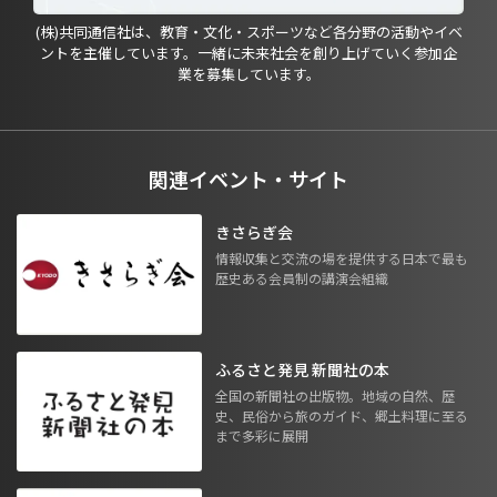
(株)共同通信社は、教育・文化・スポーツなど各分野の活動やイベ
ントを主催しています。一緒に未来社会を創り上げていく参加企
業を募集しています。
関連イベント・サイト
きさらぎ会
情報収集と交流の場を提供する日本で最も
歴史ある会員制の講演会組織
ふるさと発見 新聞社の本
全国の新聞社の出版物。地域の自然、歴
史、民俗から旅のガイド、郷土料理に至る
まで多彩に展開