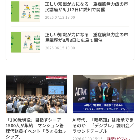
正しい知識が力になる 重症筋無力症の市
民講座が9月12日に愛知で開催
2026.07.13 13:00
正しい知識が力になる 重症筋無力症の市
民講座が8月8日に広島で開催
2026.06.15 13:00
「100歳現役」目指すシニア
AI時代、「暗黙知」は継承でき
1500人が集結 マンション管
るのか 「デジブレ」説明会／
理代務員イベント「うぇるねす
ラウンドテーブル
シップ」
2026.08.03 15:15
経済/ビジネス