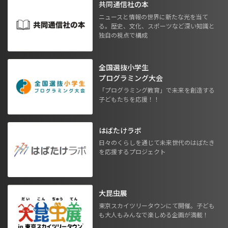
共同通信社の本
ニュースと情報の世界に新たな光を当て
る。歴史、文化、スポーツなど深い知識と
独自の視点で構成
全国選抜小学生
プログラミング大会
「プログラミング教育」で未来を創造する
子どもたちを応援！！
はばたけラボ
日々のくらしを通じて未来世代のはばたき
を応援するプロジェクト
大昆虫展
東京スカイツリータウンにて開催。子ども
も大人もみんなで楽しめる企画が満載！