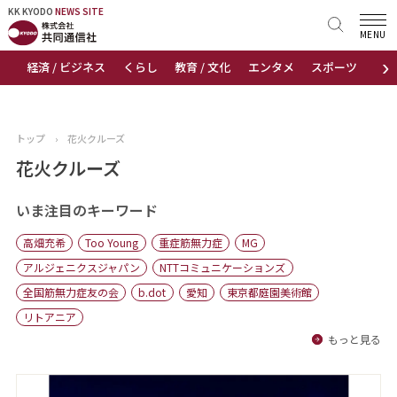
KK KYODO
KK KYODO
NEWS SITE
NEWS SITE
MENU
›
経済 / ビジネス
くらし
教育 / 文化
エンタメ
スポーツ
地
トップページ
お知らせ
トップ
›
花火クルーズ
ニュース
花火クルーズ
おすすめコンテンツ
いま注目のキーワード
高畑充希
Too Young
重症筋無力症
MG
出版物
アルジェニクスジャパン
NTTコミュニケーションズ
全国筋無力症友の会
b.dot
愛知
東京都庭園美術館
会社概要
リトアニア
もっと見る