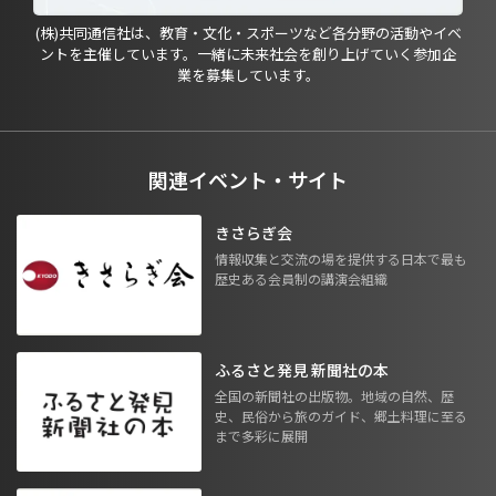
(株)共同通信社は、教育・文化・スポーツなど各分野の活動やイベ
ントを主催しています。一緒に未来社会を創り上げていく参加企
業を募集しています。
関連イベント・サイト
きさらぎ会
情報収集と交流の場を提供する日本で最も
歴史ある会員制の講演会組織
ふるさと発見 新聞社の本
全国の新聞社の出版物。地域の自然、歴
史、民俗から旅のガイド、郷土料理に至る
まで多彩に展開