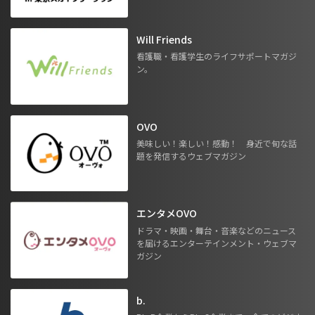
Will Friends
看護職・看護学生のライフサポートマガジ
ン。
OVO
美味しい！楽しい！感動！ 身近で旬な話
題を発信するウェブマガジン
エンタメOVO
ドラマ・映画・舞台・音楽などのニュース
を届けるエンターテインメント・ウェブマ
ガジン
b.