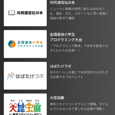
共同通信社の本
ニュースと情報の世界に新たな光を当て
る。歴史、文化、スポーツなど深い知識と
独自の視点で構成
全国選抜小学生
プログラミング大会
「プログラミング教育」で未来を創造する
子どもたちを応援！！
はばたけラボ
日々のくらしを通じて未来世代のはばたき
を応援するプロジェクト
大昆虫展
東京スカイツリータウンにて開催。子ども
も大人もみんなで楽しめる企画が満載！