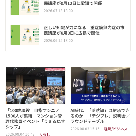
民講座が9月12日に愛知で開催
2026.07.13 13:00
正しい知識が力になる 重症筋無力症の市
民講座が8月8日に広島で開催
2026.06.15 13:00
「100歳現役」目指すシニア
AI時代、「暗黙知」は継承でき
1500人が集結 マンション管
るのか 「デジブレ」説明会／
理代務員イベント「うぇるねす
ラウンドテーブル
シップ」
2026.08.03 15:15
経済/ビジネス
2026.08.04 10:48
くらし