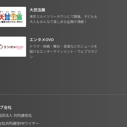
大昆虫展
東京スカイツリータウンにて開催。子どもも
大人もみんなで楽しめる企画が満載！
エンタメOVO
ドラマ・映画・舞台・音楽などのニュースを
届けるエンターテインメント・ウェブマガジ
ン
プ会社
般社団法人 共同通信社
式会社共同通信PRワイヤー