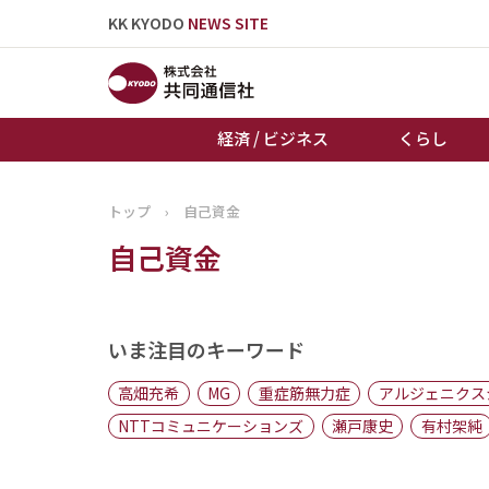
KK KYODO
NEWS SITE
経済 / ビジネス
くらし
トップ
›
自己資金
トップページ
自己資金
お知らせ
いま注目のキーワード
高畑充希
MG
重症筋無力症
アルジェニクス
NTTコミュニケーションズ
瀬戸康史
有村架純