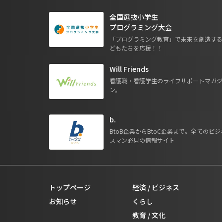
全国選抜小学生
プログラミング大会
「プログラミング教育」で未来を創造す
どもたちを応援！！
Will Friends
看護職・看護学生のライフサポートマガ
ン。
b.
BtoB企業からBtoC企業まで。全てのビジ
スマン必見の情報サイト
トップページ
経済 / ビジネス
お知らせ
くらし
教育 / 文化