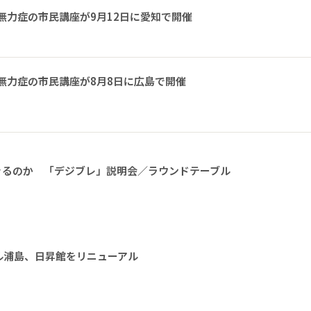
無力症の市民講座が9月12日に愛知で開催
無力症の市民講座が8月8日に広島で開催
きるのか 「デジブレ」説明会／ラウンドテーブル
ル浦島、日昇館をリニューアル