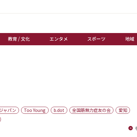
教育 / 文化
エンタメ
スポーツ
地域
経済 / ビジネス
誰もが輝いて働く社会へ
くらし
天皇杯サッカー
教育 / 文化
オートレース
エンタメ
競輪
スポーツ
ボートレース
地域
棋王戦
ジャパン
Too Young
b.dot
全国筋無力症友の会
愛知
キーパーソン
女流本因坊戦