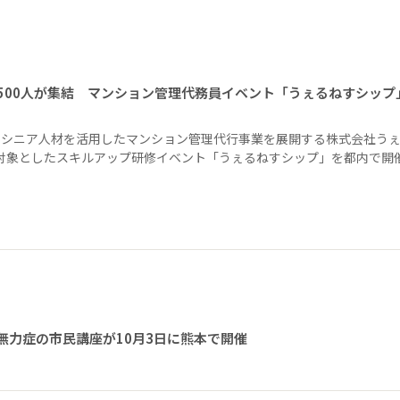
1500人が集結 マンション管理代務員イベント「うぇるねすシップ
、シニア人材を活用したマンション管理代行事業を展開する株式会社う
を対象としたスキルアップ研修イベント「うぇるねすシップ」を都内で開
無力症の市民講座が10月3日に熊本で開催