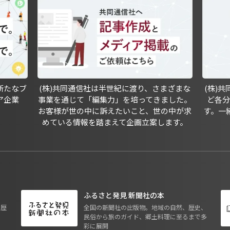
新たなブ
(株)共同通信社は半世紀に渡り、さまざまな
(株)
ア企業
事業を通じて「編集力」を培ってきました。
ど各
お客様が世の中に訴えたいこと、世の中が求
す。一
めている情報を踏まえて企画立案します。
ふるさと発見 新聞社の本
も歴
全国の新聞社の出版物。地域の自然、歴史、
民俗から旅のガイド、郷土料理に至るまで多
彩に展開