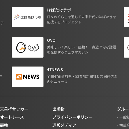
はばたけラボ
日々のくらしを通じて未来世代のはばたきを
応援するプロジェクト
る子
OVO
ジ
美味しい！楽しい！感動！ 身近で旬な話題
を発信するウェブマガジン
47NEWS
ネ
全国47都道府県・52参加新聞社と共同通信の
内外ニュース
天皇杯サッカー
出版物
グルー
オートレース
プライバシーポリシー
- 一
競輪
運営メディア
- 株