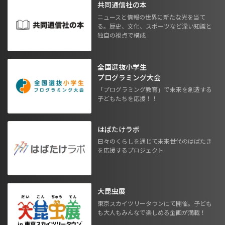
共同通信社の本
ニュースと情報の世界に新たな光を当て
る。歴史、文化、スポーツなど深い知識と
独自の視点で構成
全国選抜小学生
プログラミング大会
「プログラミング教育」で未来を創造する
子どもたちを応援！！
はばたけラボ
日々のくらしを通じて未来世代のはばたき
を応援するプロジェクト
大昆虫展
東京スカイツリータウンにて開催。子ども
も大人もみんなで楽しめる企画が満載！