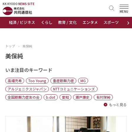
KK KYODO
KK KYODO
NEWS SITE
NEWS SITE
MENU
›
経済 / ビジネス
くらし
教育 / 文化
エンタメ
スポーツ
地
トップページ
お知らせ
トップ
›
美保純
ニュース
美保純
おすすめコンテンツ
いま注目のキーワード
高畑充希
Too Young
重症筋無力症
MG
出版物
アルジェニクスジャパン
NTTコミュニケーションズ
全国筋無力症友の会
b.dot
愛知
瀬戸康史
有村架純
会社概要
もっと見る