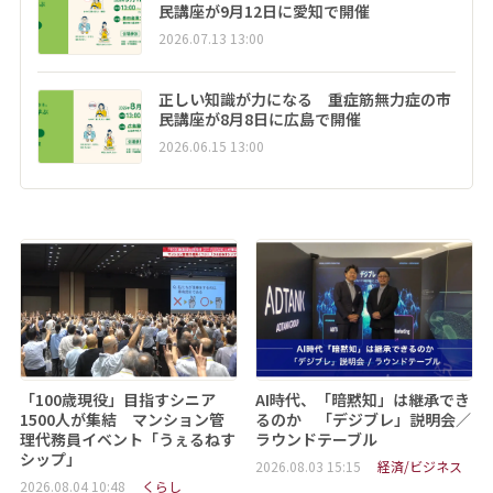
民講座が9月12日に愛知で開催
2026.07.13 13:00
正しい知識が力になる 重症筋無力症の市
民講座が8月8日に広島で開催
2026.06.15 13:00
「100歳現役」目指すシニア
AI時代、「暗黙知」は継承でき
1500人が集結 マンション管
るのか 「デジブレ」説明会／
理代務員イベント「うぇるねす
ラウンドテーブル
シップ」
2026.08.03 15:15
経済/ビジネス
2026.08.04 10:48
くらし