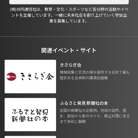
(株)共同通信社は、教育・文化・スポーツなど各分野の活動やイベ
ントを主催しています。一緒に未来社会を創り上げていく参加企
業を募集しています。
関連イベント・サイト
きさらぎ会
情報収集と交流の場を提供する日本で最も
歴史ある会員制の講演会組織
ふるさと発見 新聞社の本
全国の新聞社の出版物。地域の自然、歴
史、民俗から旅のガイド、郷土料理に至る
まで多彩に展開