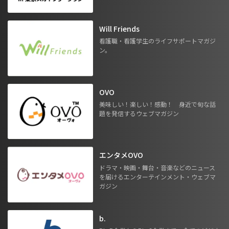
Will Friends
看護職・看護学生のライフサポートマガジ
ン。
OVO
美味しい！楽しい！感動！ 身近で旬な話
題を発信するウェブマガジン
エンタメOVO
ドラマ・映画・舞台・音楽などのニュース
を届けるエンターテインメント・ウェブマ
ガジン
b.