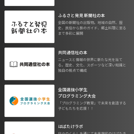
ふるさと発見 新聞社の本
全国の新聞社の出版物。地域の自然、歴
史、民俗から旅のガイド、郷土料理に至る
まで多彩に展開
共同通信社の本
ニュースと情報の世界に新たな光を当て
る。歴史、文化、スポーツなど深い知識と
独自の視点で構成
全国選抜小学生
プログラミング大会
「プログラミング教育」で未来を創造する
子どもたちを応援！！
はばたけラボ
日々のくらしを通じて未来世代のはばたき