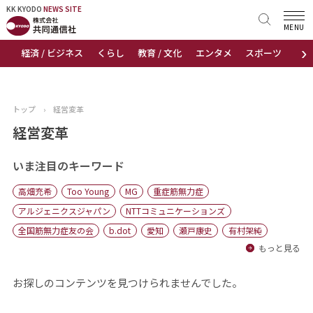
KK KYODO
KK KYODO
NEWS SITE
NEWS SITE
MENU
›
経済 / ビジネス
くらし
教育 / 文化
エンタメ
スポーツ
地
トップページ
お知らせ
トップ
›
経営変革
ニュース
経営変革
おすすめコンテンツ
いま注目のキーワード
高畑充希
Too Young
MG
重症筋無力症
出版物
アルジェニクスジャパン
NTTコミュニケーションズ
全国筋無力症友の会
b.dot
愛知
瀬戸康史
有村架純
会社概要
もっと見る
お探しのコンテンツを見つけられませんでした。