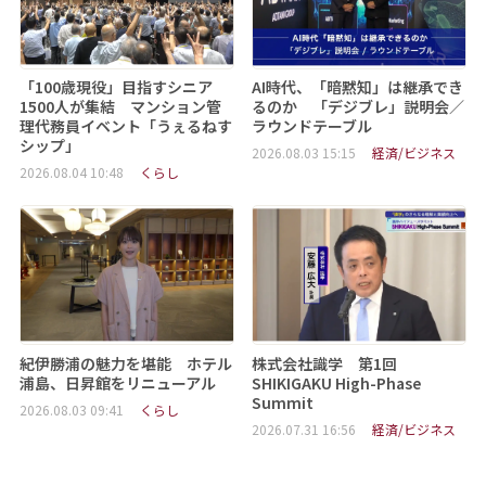
「100歳現役」目指すシニア
AI時代、「暗黙知」は継承でき
1500人が集結 マンション管
るのか 「デジブレ」説明会／
理代務員イベント「うぇるねす
ラウンドテーブル
シップ」
2026.08.03 15:15
経済/ビジネス
2026.08.04 10:48
くらし
紀伊勝浦の魅力を堪能 ホテル
株式会社識学 第1回
浦島、日昇館をリニューアル
SHIKIGAKU High-Phase
Summit
2026.08.03 09:41
くらし
2026.07.31 16:56
経済/ビジネス