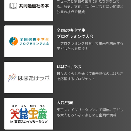
ニュースと情報の世界に新たな光を当て
る。歴史、文化、スポーツなど深い知識と
独自の視点で構成
全国選抜小学生
プログラミング大会
「プログラミング教育」で未来を創造する
子どもたちを応援！！
はばたけラボ
日々のくらしを通じて未来世代のはばたき
を応援するプロジェクト
大昆虫展
東京スカイツリータウンにて開催。子ども
も大人もみんなで楽しめる企画が満載！