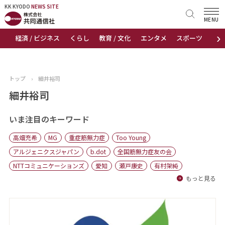
KK KYODO
KK KYODO
NEWS SITE
NEWS SITE
MENU
›
経済 / ビジネス
くらし
教育 / 文化
エンタメ
スポーツ
地
トップページ
お知らせ
トップ
›
細井裕司
ニュース
細井裕司
おすすめコンテンツ
いま注目のキーワード
高畑充希
MG
重症筋無力症
Too Young
出版物
アルジェニクスジャパン
b.dot
全国筋無力症友の会
NTTコミュニケーションズ
愛知
瀬戸康史
有村架純
会社概要
もっと見る