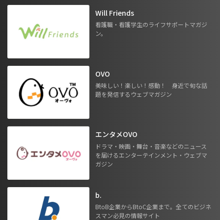
Will Friends
看護職・看護学生のライフサポートマガジ
ン。
OVO
美味しい！楽しい！感動！ 身近で旬な話
題を発信するウェブマガジン
エンタメOVO
ドラマ・映画・舞台・音楽などのニュース
を届けるエンターテインメント・ウェブマ
ガジン
b.
BtoB企業からBtoC企業まで。全てのビジネ
スマン必見の情報サイト