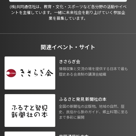
(株)共同通信社は、教育・文化・スポーツなど各分野の活動やイベ
ントを主催しています。一緒に未来社会を創り上げていく参加企
業を募集しています。
関連イベント・サイト
きさらぎ会
情報収集と交流の場を提供する日本で最も
歴史ある会員制の講演会組織
ふるさと発見 新聞社の本
全国の新聞社の出版物。地域の自然、歴
史、民俗から旅のガイド、郷土料理に至る
まで多彩に展開