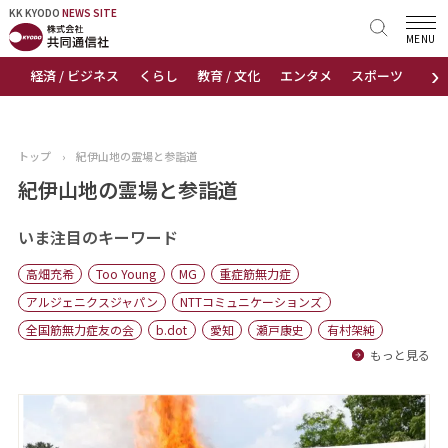
KK KYODO
KK KYODO
NEWS SITE
NEWS SITE
MENU
›
経済 / ビジネス
くらし
教育 / 文化
エンタメ
スポーツ
地
トップページ
お知らせ
トップ
›
紀伊山地の霊場と参詣道
ニュース
紀伊山地の霊場と参詣道
おすすめコンテンツ
いま注目のキーワード
高畑充希
Too Young
MG
重症筋無力症
出版物
アルジェニクスジャパン
NTTコミュニケーションズ
全国筋無力症友の会
b.dot
愛知
瀬戸康史
有村架純
会社概要
もっと見る