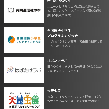
共同通信社の本
ニュースと情報の世界に新たな光を当て
る。歴史、文化、スポーツなど深い知識と
独自の視点で構成
全国選抜小学生
プログラミング大会
「プログラミング教育」で未来を創造する
子どもたちを応援！！
はばたけラボ
日々のくらしを通じて未来世代のはばたき
を応援するプロジェクト
大昆虫展
東京スカイツリータウンにて開催。子ども
も大人もみんなで楽しめる企画が満載！