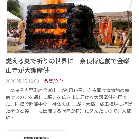
燃える炎で祈りの世界に 奈良博庭前で金峯
山寺が大護摩供
2026.05.15 10:00
教育/文化
奈良県吉野町の金峯山寺が5月13日、奈良国立博物館の庭
前で火の力を通して願いを仏さまに届ける大護摩供を行っ
た。同館で開催中の「神仏の山 吉野・大峯―蔵王権現に捧げ
た祈りと美―」に出陳する同寺が特別に営んだもので、大空
に…