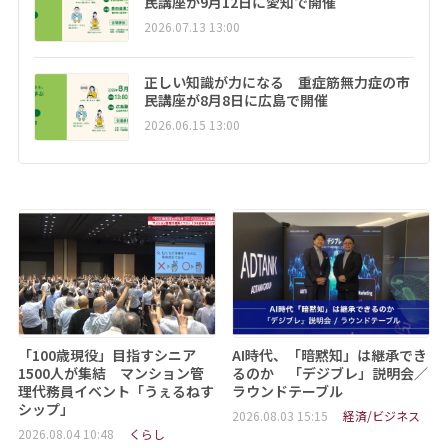
民講座が9月12日に愛知で開催
2026.07.13 13:00
正しい知識が力になる 重症筋無力症の市
民講座が8月8日に広島で開催
2026.06.15 13:00
「100歳現役」目指すシニア
AI時代、「暗黙知」は継承でき
1500人が集結 マンション管
るのか 「デジブレ」説明会／
理代務員イベント「うぇるねす
ラウンドテーブル
シップ」
2026.08.03 15:15
経済/ビジネス
2026.08.04 10:48
くらし