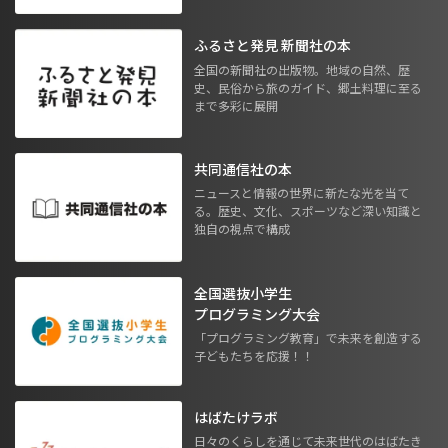
ふるさと発見 新聞社の本
全国の新聞社の出版物。地域の自然、歴
史、民俗から旅のガイド、郷土料理に至る
まで多彩に展開
共同通信社の本
ニュースと情報の世界に新たな光を当て
る。歴史、文化、スポーツなど深い知識と
独自の視点で構成
全国選抜小学生
プログラミング大会
「プログラミング教育」で未来を創造する
子どもたちを応援！！
はばたけラボ
日々のくらしを通じて未来世代のはばたき