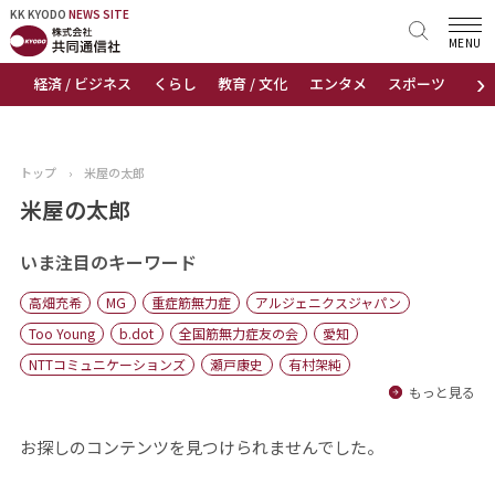
KK KYODO
KK KYODO
NEWS SITE
NEWS SITE
MENU
›
経済 / ビジネス
くらし
教育 / 文化
エンタメ
スポーツ
地
トップページ
お知らせ
トップ
›
米屋の太郎
ニュース
米屋の太郎
おすすめコンテンツ
いま注目のキーワード
高畑充希
MG
重症筋無力症
アルジェニクスジャパン
出版物
Too Young
b.dot
全国筋無力症友の会
愛知
NTTコミュニケーションズ
瀬戸康史
有村架純
会社概要
もっと見る
お探しのコンテンツを見つけられませんでした。