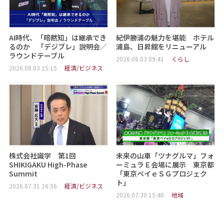
AI時代、「暗黙知」は継承でき
紀伊勝浦の魅力を堪能 ホテル
るのか 「デジブレ」説明会／
浦島、日昇館をリニューアル
ラウンドテーブル
2026.08.03 09:41
くらし
2026.08.03 15:15
経済/ビジネス
株式会社識学 第1回
未来の山車「ツナグルマ」フォ
SHIKIGAKU High-Phase
ーミュラＥ会場に展示 東京都
Summit
「東京ベイｅＳＧプロジェク
ト」
2026.07.31 16:56
経済/ビジネス
2026.07.30 15:40
地域