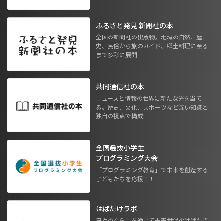
ふるさと発見 新聞社の本
全国の新聞社の出版物。地域の自然、歴
史、民俗から旅のガイド、郷土料理に至る
まで多彩に展開
共同通信社の本
ニュースと情報の世界に新たな光を当て
る。歴史、文化、スポーツなど深い知識と
独自の視点で構成
全国選抜小学生
プログラミング大会
「プログラミング教育」で未来を創造する
子どもたちを応援！！
はばたけラボ
日々のくらしを通じて未来世代のはばたき