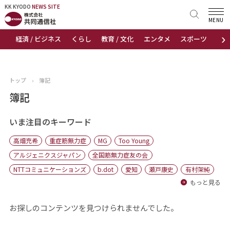
KK KYODO
KK KYODO
NEWS SITE
NEWS SITE
MENU
›
経済 / ビジネス
くらし
教育 / 文化
エンタメ
スポーツ
地
トップページ
お知らせ
トップ
›
簿記
ニュース
簿記
おすすめコンテンツ
いま注目のキーワード
高畑充希
重症筋無力症
MG
Too Young
出版物
アルジェニクスジャパン
全国筋無力症友の会
NTTコミュニケーションズ
b.dot
愛知
瀬戸康史
有村架純
会社概要
もっと見る
お探しのコンテンツを見つけられませんでした。