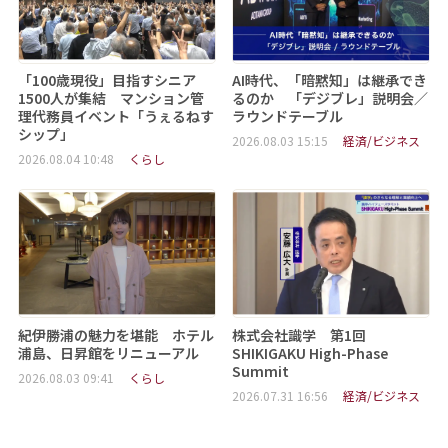
「100歳現役」目指すシニア
AI時代、「暗黙知」は継承でき
1500人が集結 マンション管
るのか 「デジブレ」説明会／
理代務員イベント「うぇるねす
ラウンドテーブル
シップ」
2026.08.03 15:15
経済/ビジネス
2026.08.04 10:48
くらし
紀伊勝浦の魅力を堪能 ホテル
株式会社識学 第1回
浦島、日昇館をリニューアル
SHIKIGAKU High-Phase
Summit
2026.08.03 09:41
くらし
2026.07.31 16:56
経済/ビジネス